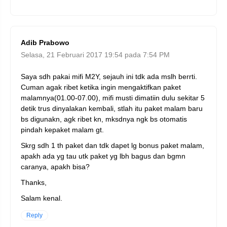
Adib Prabowo
Selasa, 21 Februari 2017 19:54 pada 7:54 PM
Saya sdh pakai mifi M2Y, sejauh ini tdk ada mslh berrti.
Cuman agak ribet ketika ingin mengaktifkan paket
malamnya(01.00-07.00), mifi musti dimatiin dulu sekitar 5
detik trus dinyalakan kembali, stlah itu paket malam baru
bs digunakn, agk ribet kn, mksdnya ngk bs otomatis
pindah kepaket malam gt.
Skrg sdh 1 th paket dan tdk dapet lg bonus paket malam,
apakh ada yg tau utk paket yg lbh bagus dan bgmn
caranya, apakh bisa?
Thanks,
Salam kenal.
Reply