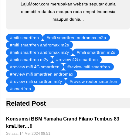
LajuMotor.com merupakan website seputar dunia
otomotif roda dua maupun roda empat Indonesia
maupun dunia...
mifi smartfren
mifi smartfren andromax m2p
mifi smartfren andromax m2s
mifi smartfren andromax m2y
mifi smartfren m2s
mifi smartfren m2y
review 4G smartfren
review mifi 4G smartfren
review mifi smartfren
review mifi smartfren andromax
review mifi smartfren m2y
review router smartfren
smartfren
Related Post
Konsumsi BBM Yamaha Grand Filano Tembus 83
km/Liter…!!
Selasa, 14 Mei 2024 08:51