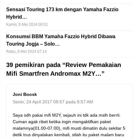
Sensasi Touring 173 km dengan Yamaha Fazzio
Hybrid…
Kamis, 9 Mei 2024 00:01
Konsumsi BBM Yamaha Fazzio Hybrid Dibawa
Touring Jogja – Solo…
Rabu, 8 Mei 2024 07:14
39 pemikiran pada “Review Pemakaian
Mifi Smartfren Andromax M2Y…”
Joni Boosk
Senin, 24 April 2017 08:57 pada 8:57 AM
Saya sdh pakai mifi M2Y, sejauh ini tdk ada mslh berrti.
Cuman agak ribet ketika ingin mengaktifkan paket
malamnya(01.00-07.00), mifi musti dimatiin dulu sekitar 5
detik trus dinyalakan kembali, stlah itu paket malam baru