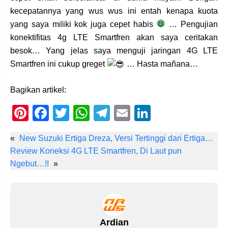
kecepatannya yang wus wus ini entah kenapa kuota
yang saya miliki kok juga cepet habis
… Pengujian
konektifitas 4g LTE Smartfren akan saya ceritakan
besok… Yang jelas saya menguji jaringan 4G LTE
Smartfren ini cukup greget
… Hasta mañana…
Bagikan artikel:
Pi
F
T
W
T
E
Li
nt
a
wi
h
el
m
n
«
New Suzuki Ertiga Dreza, Versi Tertinggi dari Ertiga…
er
c
tt
at
e
ail
k
Review Koneksi 4G LTE Smartfren, Di Laut pun
e
e
er
s
gr
e
Ngebut…!!
»
st
b
A
a
dI
o
p
m
n
o
p
Ardian
k