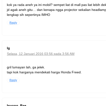
kok ya rada aneh ya ini mobil? sempet liat di mall pas liat lebih dek
jd agak aneh gitu… dan kenapa ngga projector sekalian headlampn
lengkap sih sepertinya IMHO
Reply
lg
Selasa, 12 Januari 2016 03:56 pada 3:56 AM
gril lumayan lah, ga jelek.
tapi kok harganya mendekati harga Honda Freed.
Reply
Inyong_Bae