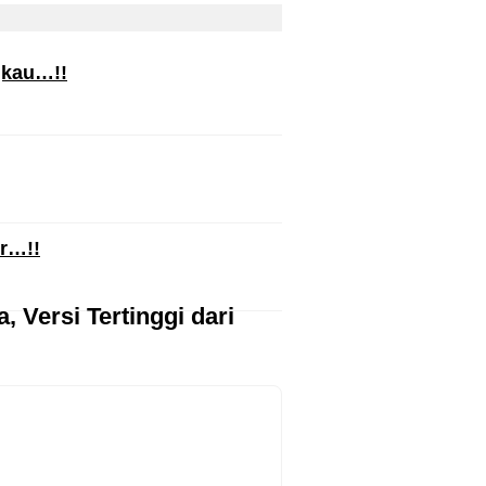
gkau…!!
ur…!!
 Versi Tertinggi dari