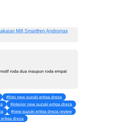
kaian Mifi Smartfren Andromax
omotif roda dua maupun roda empat
foto new suzuki ertiga dreza
za
interior new suzuki ertiga dreza
za
new suzuki ertiga dreza review
ertiga dreza