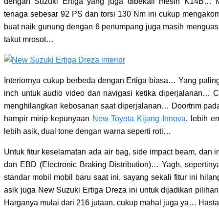
dengan Suzuki Ertiga yang juga dibekali mesin K14B… 
tenaga sebesar 92 PS dan torsi 130 Nm ini cukup mengako
buat naik gunung dengan 6 penumpang juga masih menguasa
takut mrosot…
Interiornya cukup berbeda dengan Ertiga biasa… Yang palin
inch untuk audio video dan navigasi ketika diperjalanan… 
menghilangkan kebosanan saat diperjalanan… Doortrim pada
hampir mirip kepunyaan
New Toyota Kijang Innova
, lebih e
lebih asik, dual tone dengan warna seperti roti…
Untuk fitur keselamatan ada air bag, side impact beam, dan i
dan EBD (Electronic Braking Distribution)… Yagh, sepertinya
standar mobil mobil baru saat ini, sayang sekali fitur ini hil
asik juga New Suzuki Ertiga Dreza ini untuk dijadikan pilih
Harganya mulai dari 216 jutaan, cukup mahal juga ya… Has