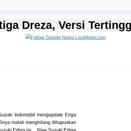
iga Dreza, Versi Tertingg
Suzuki Indomobil mengupdate Eriga
ABSnya malah menghilang dihapuskan
 Suzuki Ertiga ini… New Suzuki Ertiga