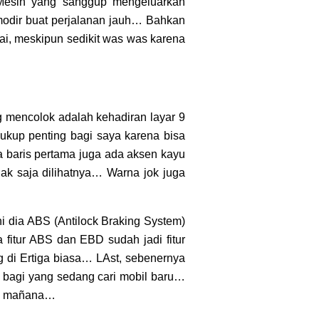
Mesin yang sanggup mengeluarkan
modir buat perjalanan jauh… Bahkan
i, meskipun sedikit was was karena
g mencolok adalah kehadiran layar 9
Cukup penting bagi saya karena bisa
 baris pertama juga ada aksen kayu
nak saja dilihatnya… Warna jok juga
ni dia ABS (Antilock Braking System)
 fitur ABS dan EBD sudah jadi fitur
ang di Ertiga biasa… LAst, sebenernya
an bagi yang sedang cari mobil baru…
ta mañana…