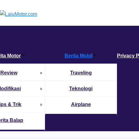
ita Motor
Berita Mobil
Privacy P
Review
Traveling
odifikasi
Teknologi
ips & Trik
Airplane
rita Balap