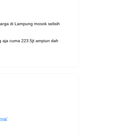
 harga di Lampung mosok selisih
g aja cuma 223.5jt ampiun dah
nya/