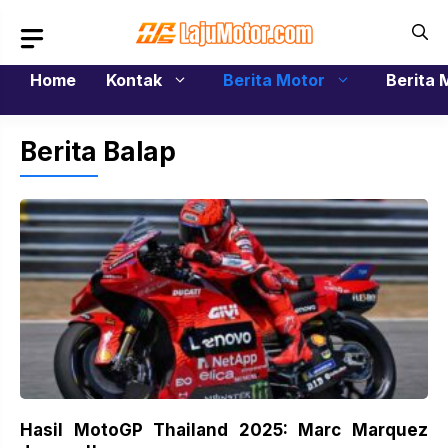
Langsung
ke
isi
Home
Kontak
Berita Motor
Berita 
Berita Balap
Hasil MotoGP Thailand 2025: Marc Marquez