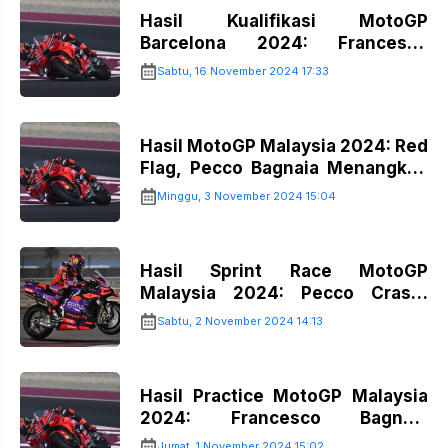
Hasil Kualifikasi MotoGP
Barcelona 2024: Francesco
Bagnaia Pole Position…!!
Sabtu, 16 November 2024 17:33
Hasil MotoGP Malaysia 2024: Red
Flag, Pecco Bagnaia Menangkan
Duel…!!
Minggu, 3 November 2024 15:04
Hasil Sprint Race MotoGP
Malaysia 2024: Pecco Crash,
Martin Juara…!!
Sabtu, 2 November 2024 14:13
Hasil Practice MotoGP Malaysia
2024: Francesco Bagnaia
Tercepat…!!
Jumat, 1 November 2024 15:02