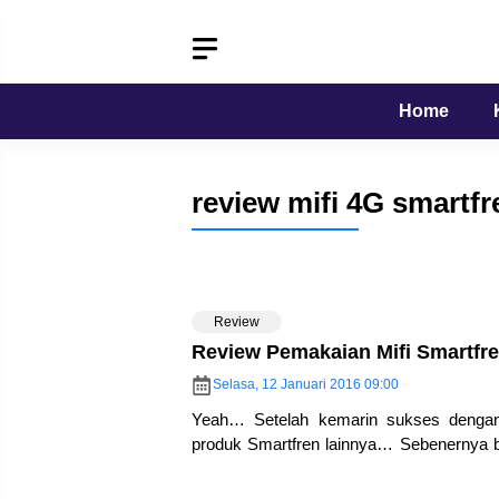
Langsung
ke
isi
Home
review mifi 4G smartfr
Review
Review Pemakaian Mifi Smartf
Selasa, 12 Januari 2016 09:00
Yeah… Setelah kemarin sukses dengan 
produk Smartfren lainnya… Sebenernya b
yang saya