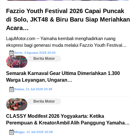
Fazzio Youth Festival 2026 Capai Puncak
di Solo, JKT48 & Biru Baru Siap Meriahkan
Acara…
LajuMotor.com – Yamaha kembali menghadirkan ruang
ekspresi bagi generasi muda melalui Fazzio Youth Festival
2026, ajang tahunan yang menggabungkan kreativitas,
Senin, 3 Agustus 2026 20:03
olahraga, dan gaya hidup pelajar.
Berita Motor
Semarak Karnaval Gear Ultima Dimeriahkan 1.300
Warga Leyangan, Ungaran…
Selasa, 21 Juli 2026 20:38
Berita Motor
CLASSY Modifest 2026 Yogyakarta: Ketika
Perempuan & KreatorAmbil Alih Panggung Yamaha…
Minggu, 12 Juli 2026 20:09