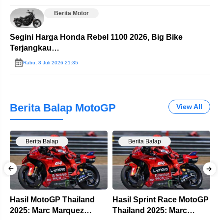
Berita Motor
Segini Harga Honda Rebel 1100 2026, Big Bike
Terjangkau…
Rabu, 8 Juli 2026 21:35
Berita Balap MotoGP
View All
Berita Balap
Berita Balap
Hasil MotoGP Thailand
Hasil Sprint Race MotoGP
J
2025: Marc Marquez
Thailand 2025: Marc
M