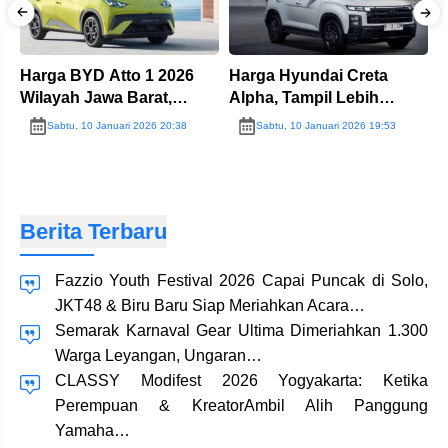
Harga BYD Atto 1 2026
Harga Hyundai Creta
H
Wilayah Jawa Barat,
Alpha, Tampil Lebih
V
Terjangkau…!!
Gahar…!!
F
Sabtu, 10 Januari 2026 20:38
Sabtu, 10 Januari 2026 19:53
Berita Terbaru
Fazzio Youth Festival 2026 Capai Puncak di Solo,
JKT48 & Biru Baru Siap Meriahkan Acara…
Semarak Karnaval Gear Ultima Dimeriahkan 1.300
Warga Leyangan, Ungaran…
CLASSY Modifest 2026 Yogyakarta: Ketika
Perempuan & KreatorAmbil Alih Panggung
Yamaha…