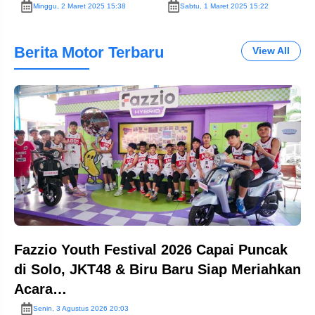
Juara…!!
Marquez Juara…!!
J
Minggu, 2 Maret 2025 15:38
Sabtu, 1 Maret 2025 15:22
Berita Motor Terbaru
View All
Fazzio Youth Festival 2026 Capai Puncak
di Solo, JKT48 & Biru Baru Siap Meriahkan
Acara…
Senin, 3 Agustus 2026 20:03