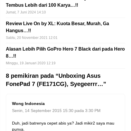
Tembus Lebih dari 100 Karya…!!
Jumat, 7 Juni 2024 14:10
Review Live On by XL: Kuota Besar, Murah, Ga
Hangus…!!
Sabtu, 20 November 2021 12:01
Alasan Lebih Pilih GoPro Hero 7 Black dari pada Hero
8…!!
Minggu, 19 Januari 2020 12:19
8 pemikiran pada “Unboxing Asus
FonePad 7 (FE171CG), Syegeerrr…”
Wong Indonesia
Senin, 14 September 2015 15:30 pada 3:30 PM
Duh, jadi batrenya cepet abis ya? Jadi mikir2 saya mau
punya.