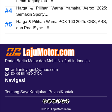
Lebih Terjangkau…!!
Harga & Pilihan Warna Yamaha Aerox 2025:
Semakin Sporty…!!
Harga & Pilihan Warna PCX 160 2025: CBS, ABS,
dan RoadSync…!!
Portal Berita Motor dan Mobil No. 1 di Indonesia
ardiantoyugo@yahoo.com
08
38 6993 XXXX
Navigasi
Tentang Saya
Kebijakan Privasi
Kontak
Facebook
Twitter
YouTube
Pinterest
Google
TikTok
© 2026
LajuMotor.com