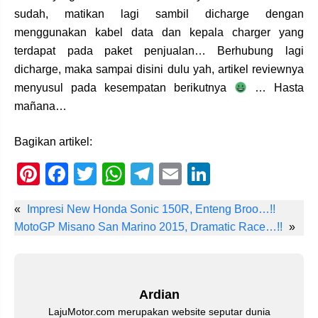
sudah, matikan lagi sambil dicharge dengan
menggunakan kabel data dan kepala charger yang
terdapat pada paket penjualan… Berhubung lagi
dicharge, maka sampai disini dulu yah, artikel reviewnya
menyusul pada kesempatan berikutnya
… Hasta
mañana…
Bagikan artikel:
Pi
F
T
W
T
E
Li
nt
a
wi
h
el
m
n
«
Impresi New Honda Sonic 150R, Enteng Broo…!!
er
c
tt
at
e
ail
k
MotoGP Misano San Marino 2015, Dramatic Race…!!
»
e
e
er
s
gr
e
st
b
A
a
dI
o
p
m
n
Ardian
o
p
LajuMotor.com merupakan website seputar dunia