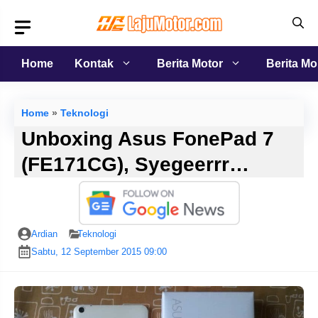
Langsung
ke
isi
Home
Kontak
Berita Motor
Berita Mo
Home
»
Teknologi
Unboxing Asus FonePad 7
(FE171CG), Syegeerrr…
Ardian
Teknologi
Sabtu, 12 September 2015 09:00