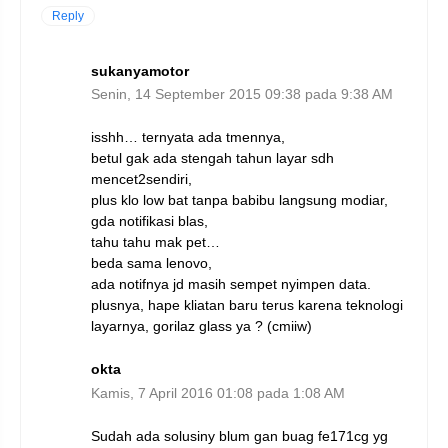
Reply
sukanyamotor
Senin, 14 September 2015 09:38 pada 9:38 AM
isshh… ternyata ada tmennya,
betul gak ada stengah tahun layar sdh
mencet2sendiri,
plus klo low bat tanpa babibu langsung modiar,
gda notifikasi blas,
tahu tahu mak pet…
beda sama lenovo,
ada notifnya jd masih sempet nyimpen data.
plusnya, hape kliatan baru terus karena teknologi
layarnya, gorilaz glass ya ? (cmiiw)
okta
Kamis, 7 April 2016 01:08 pada 1:08 AM
Sudah ada solusiny blum gan buag fe171cg yg