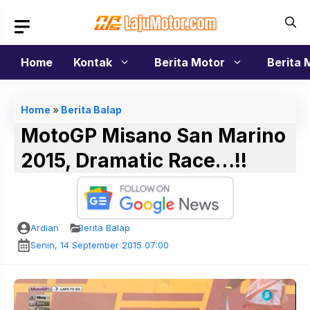
Langsung
ke
isi
Home
Kontak
Berita Motor
Berita 
Home
»
Berita Balap
MotoGP Misano San Marino
2015, Dramatic Race…!!
Ardian
Berita Balap
Senin, 14 September 2015 07:00