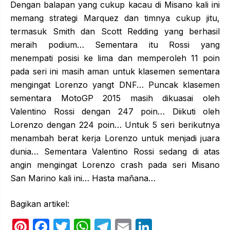
Dengan balapan yang cukup kacau di Misano kali ini
memang strategi Marquez dan timnya cukup jitu,
termasuk Smith dan Scott Redding yang berhasil
meraih podium… Sementara itu Rossi yang
menempati posisi ke lima dan memperoleh 11 poin
pada seri ini masih aman untuk klasemen sementara
mengingat Lorenzo yangt DNF… Puncak klasemen
sementara MotoGP 2015 masih dikuasai oleh
Valentino Rossi dengan 247 poin… Diikuti oleh
Lorenzo dengan 224 poin… Untuk 5 seri berikutnya
menambah berat kerja Lorenzo untuk menjadi juara
dunia… Sementara Valentino Rossi sedang di atas
angin mengingat Lorenzo crash pada seri Misano
San Marino kali ini… Hasta mañana…
Bagikan artikel:
Pi
F
T
W
T
E
Li