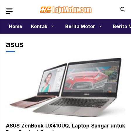
Langsung
ke
isi
Home
Kontak
Berita Motor
Berita 
asus
ASUS ZenBook UX410UQ, Laptop Sangar untuk