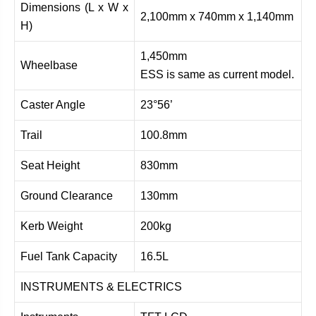
Dimensions (L x W x
2,100mm x 740mm x 1,140mm
H)
1,450mm
Wheelbase
ESS is same as current model.
Caster Angle
23°56’
Trail
100.8mm
Seat Height
830mm
Ground Clearance
130mm
Kerb Weight
200kg
Fuel Tank Capacity
16.5L
INSTRUMENTS & ELECTRICS