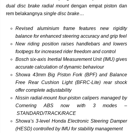
dual disc brake radial mount
dengan empat piston dan
rem belakangnya
single disc brake
…
Revised aluminium frame features new rigidity
balance for enhanced steering accuracy and grip feel
New riding position raises handlebars and lowers
footpegs for increased rider freedom and control
Bosch six-axis Inertial Measurement Unit (IMU) gives
accurate calculation of dynamic behaviour
Showa 43mm Big Piston Fork (BPF) and Balance
Free Rear Cushion Light (BFRC-Lite) rear shock
offer complete adjustability
Nissin radial-mount four-piston calipers
manag
ed by
Cornering ABS now with 3 modes –
STANDARD/TRACK/RACE
Showa’s 3-level Honda Electronic Steering Damper
(HESD) controlled by IMU for stability management