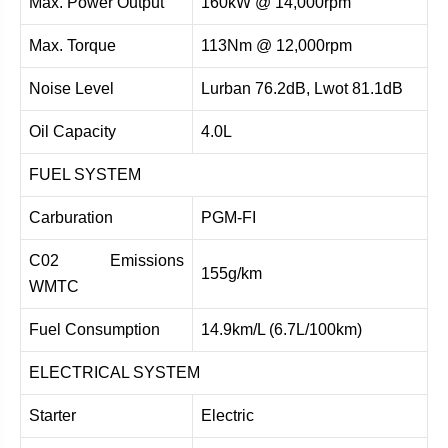
Max. Power Output
160kW @ 14,000rpm
Max. Torque
113Nm @ 12,000rpm
Noise Level
Lurban 76.2dB, Lwot 81.1dB
Oil Capacity
4.0L
FUEL SYSTEM
Carburation
PGM-FI
C02 Emissions
155g/km
WMTC
Fuel Consumption
14.9km/L (6.7L/100km)
ELECTRICAL SYSTEM
Starter
Electric