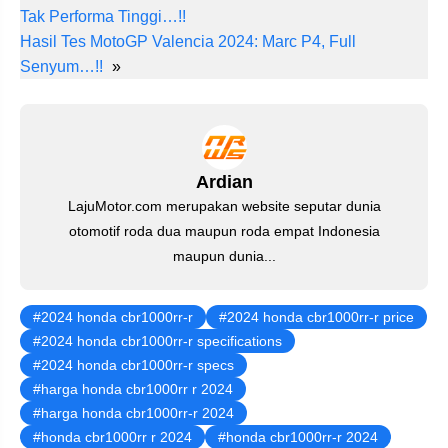
er
c
tt
at
e
ail
k
Tak Performa Tinggi…!!
e
e
er
s
gr
e
Hasil Tes MotoGP Valencia 2024: Marc P4, Full
st
b
A
a
dI
Senyum…!!
»
o
p
m
n
o
p
k
Ardian
LajuMotor.com merupakan website seputar dunia
otomotif roda dua maupun roda empat Indonesia
maupun dunia...
2024 honda cbr1000rr-r
2024 honda cbr1000rr-r price
2024 honda cbr1000rr-r specifications
2024 honda cbr1000rr-r specs
harga honda cbr1000rr r 2024
harga honda cbr1000rr-r 2024
honda cbr1000rr r 2024
honda cbr1000rr-r 2024