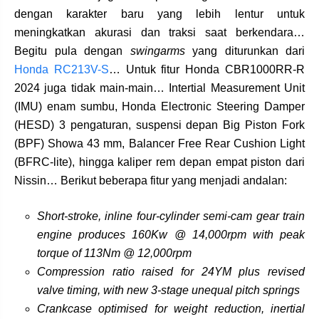
dengan karakter baru yang lebih lentur untuk
meningkatkan akurasi dan traksi saat berkendara…
Begitu pula dengan
swingarms
yang diturunkan dari
Honda RC213V-S
… Untuk fitur Honda CBR1000RR-R
2024 juga tidak main-main… Intertial Measurement Unit
(IMU) enam sumbu, Honda Electronic Steering Damper
(HESD) 3 pengaturan, suspensi depan Big Piston Fork
(BPF) Showa 43 mm, Balancer Free Rear Cushion Light
(BFRC-lite), hingga kaliper rem depan empat piston dari
Nissin… Berikut beberapa fitur yang menjadi andalan:
Short-stroke, inline four-cylinder
semi-cam gear train
engine produces 160Kw @ 14,000rpm with peak
torque of 113Nm @ 12,000rpm
Compression ratio raised for 24YM plus revised
valve timing, with new 3-stage unequal pitch springs
Crankcase optimised for weight reduction, inertial