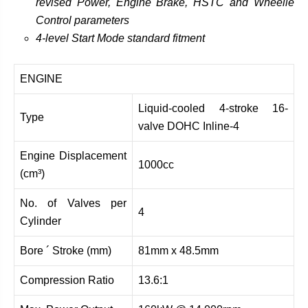
revised Power, Engine Brake, HSTC and Wheelie
Control parameters
4-level Start Mode standard fitment
ENGINE
Liquid-cooled 4-stroke 16-
Type
valve DOHC Inline-4
Engine Displacement
1000cc
(cm³)
No. of Valves per
4
Cylinder
Bore ´ Stroke (mm)
81mm x 48.5mm
Compression Ratio
13.6:1