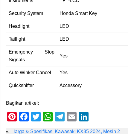
Instruments
TFT-LCD
Security System
Honda Smart Key
Headlight
LED
Taillight
LED
Emergency Stop
Yes
Signals
Auto Winker Cancel
Yes
Quickshifter
Accessory
Bagikan artikel:
Pi
F
T
W
T
E
Li
nt
a
wi
h
el
m
n
«
Harga & Spesifikasi Kawasaki KX85 2024, Mesin 2