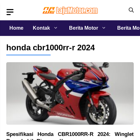
Langsung
ke
isi
Home
Kontak
Berita Motor
Berita Mo
honda cbr1000rr-r 2024
Spesifikasi Honda CBR1000RR-R 2024: Winglet