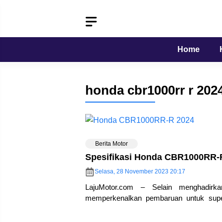
Langsung
ke
isi
Home
honda cbr1000rr r 202
Berita Motor
Spesifikasi Honda CBR1000RR-R
Selasa, 28 November 2023 20:17
LajuMotor.com – Selain menghadirk
memperkenalkan pembaruan untuk supe
Milan, Italia… Honda CBR1000RR-R