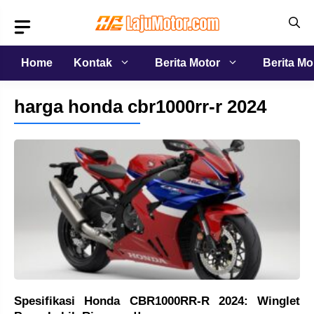
Langsung
ke
isi
Home
Kontak
Berita Motor
Berita Mo
harga honda cbr1000rr-r 2024
Spesifikasi Honda CBR1000RR-R 2024: Winglet