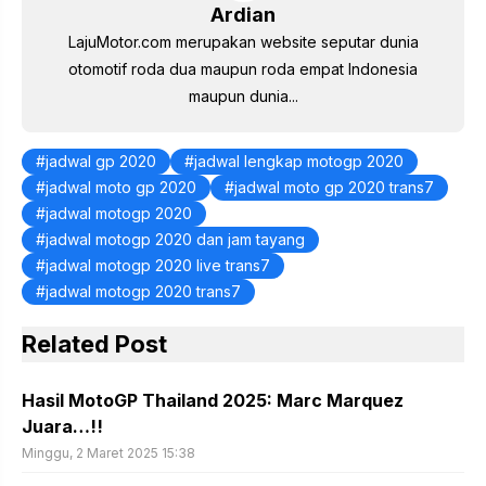
k
Ardian
LajuMotor.com merupakan website seputar dunia
otomotif roda dua maupun roda empat Indonesia
maupun dunia...
jadwal gp 2020
jadwal lengkap motogp 2020
jadwal moto gp 2020
jadwal moto gp 2020 trans7
jadwal motogp 2020
jadwal motogp 2020 dan jam tayang
jadwal motogp 2020 live trans7
jadwal motogp 2020 trans7
Related Post
Hasil MotoGP Thailand 2025: Marc Marquez
Juara…!!
Minggu, 2 Maret 2025 15:38