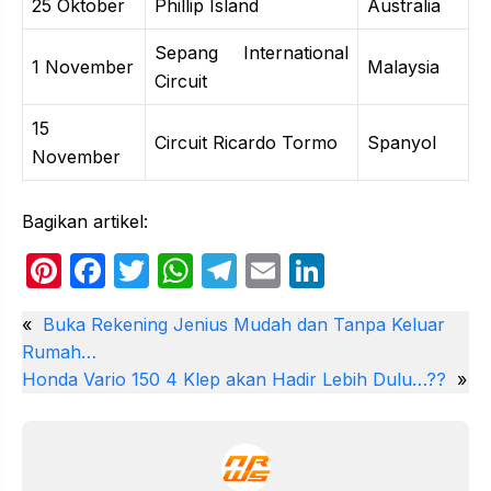
25 Oktober
Phillip Island
Australia
Sepang International
1 November
Malaysia
Circuit
15
Circuit Ricardo Tormo
Spanyol
November
Bagikan artikel:
Pi
F
T
W
T
E
Li
nt
a
w
h
el
m
n
«
Buka Rekening Jenius Mudah dan Tanpa Keluar
er
c
itt
at
e
ail
k
Rumah…
e
e
er
s
gr
e
Honda Vario 150 4 Klep akan Hadir Lebih Dulu…??
»
st
b
A
a
dI
o
p
m
n
o
p