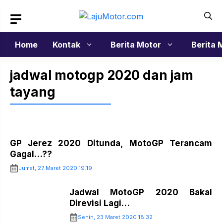
Langsung
ke
isi
Home
Kontak
Berita Motor
Berita 
jadwal motogp 2020 dan jam
tayang
GP Jerez 2020 Ditunda, MotoGP Terancam
Gagal…??
Jumat, 27 Maret 2020 19:19
Jadwal MotoGP 2020 Bakal
Direvisi Lagi…
Senin, 23 Maret 2020 18:32