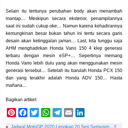
Selain itu tentunya perubahan body akan menambah
mantap… Meskipun secara eksterior, penampilannya
saat ini sudah cukup oke… Namun karena kehadirannya
kemungkinan besar bukan tahun ini tentu secara garis
desain akan ketinggalan jaman… Last, kita tunggu saja
AHM menghadirkan Honda Vario 150 4 klep generasi
terbaru dengan mesin eSP+… Sepertinya memang
Honda Vario lebih dulu yang akan menggunakan mesin
generasi tersebut… Setelah itu barulah Honda PCX 150
dan yang terakhir adalah Honda ADV 150… Hasta
mañana…
Bagikan artikel:
Pi
F
T
W
T
E
Li
nt
a
wi
h
el
m
n
«
Jadwal MotoGP 2020 Lengkap 20 Seri Semusim…!!