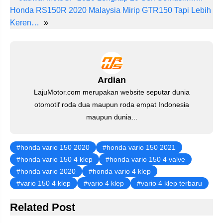
er
c
tt
at
e
ail
k
Honda RS150R 2020 Malaysia Mirip GTR150 Tapi Lebih
e
e
er
s
gr
e
Keren…
»
st
b
A
a
dI
o
p
m
n
o
p
Ardian
k
LajuMotor.com merupakan website seputar dunia
otomotif roda dua maupun roda empat Indonesia
maupun dunia...
honda vario 150 2020
honda vario 150 2021
honda vario 150 4 klep
honda vario 150 4 valve
honda vario 2020
honda vario 4 klep
vario 150 4 klep
vario 4 klep
vario 4 klep terbaru
Related Post