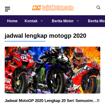
Langsung
ke
isi
Home
Kontak
Berita Motor
Berita Mo
jadwal lengkap motogp 2020
Jadwal MotoGP 2020 Lengkap 20 Seri Semusim…!!