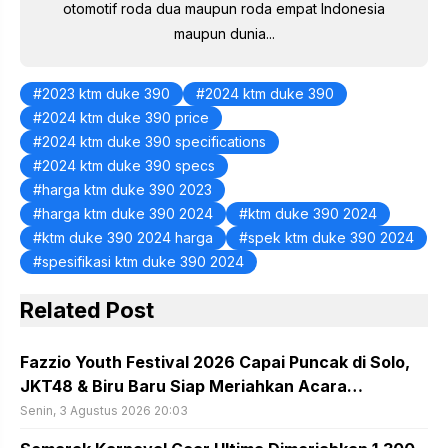
otomotif roda dua maupun roda empat Indonesia
maupun dunia...
2023 ktm duke 390
2024 ktm duke 390
2024 ktm duke 390 price
2024 ktm duke 390 specifications
2024 ktm duke 390 specs
harga ktm duke 390 2023
harga ktm duke 390 2024
ktm duke 390 2024
ktm duke 390 2024 harga
spek ktm duke 390 2024
spesifikasi ktm duke 390 2024
Related Post
Fazzio Youth Festival 2026 Capai Puncak di Solo,
JKT48 & Biru Baru Siap Meriahkan Acara…
Senin, 3 Agustus 2026 20:03