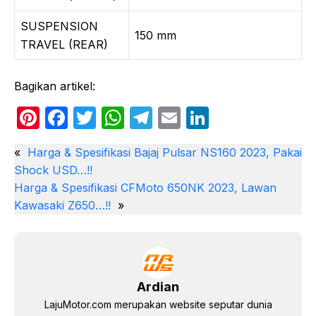
SUSPENSION
150 mm
TRAVEL (REAR)
Bagikan artikel:
Pi
F
T
W
T
E
Li
nt
a
w
h
el
m
n
«
Harga & Spesifikasi Bajaj Pulsar NS160 2023, Pakai
er
c
itt
at
e
ail
k
Shock USD…!!
e
e
er
s
gr
e
Harga & Spesifikasi CFMoto 650NK 2023, Lawan
st
b
A
a
dI
Kawasaki Z650…!!
»
o
p
m
n
o
p
k
Ardian
LajuMotor.com merupakan website seputar dunia