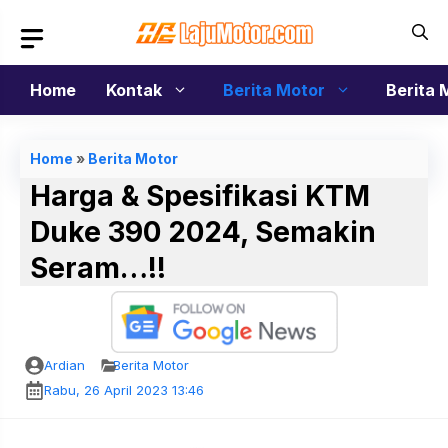
Langsung
ke
isi
Home
Kontak
Berita Motor
Berita 
Home
»
Berita Motor
Harga & Spesifikasi KTM
Duke 390 2024, Semakin
Seram…!!
Ardian
Berita Motor
Rabu, 26 April 2023 13:46