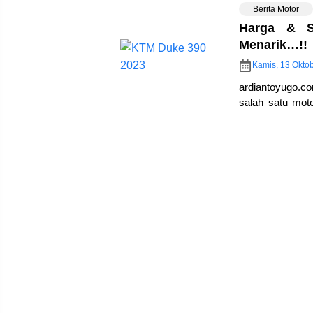
Berita Motor
Harga & S
Menarik…!!
Kamis, 13 Okto
ardiantoyugo.c
salah satu mot
KTM ini dari ke