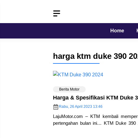
Langsung
ke
isi
Home
harga ktm duke 390 20
Berita Motor
Harga & Spesifikasi KTM Duke 
Rabu, 26 April 2023 13:46
LajuMotor.com – KTM kembali memperk
pertengahan bulan ini… KTM Duke 390 
semakin