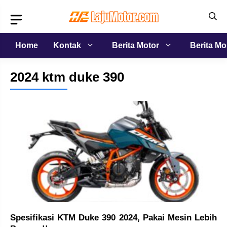
Langsung
ke
isi
Home
Kontak
Berita Motor
Berita Mo
2024 ktm duke 390
Spesifikasi KTM Duke 390 2024, Pakai Mesin Lebih