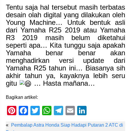
Tentu saja hal tersebut masih terbatas
desain olah digital yang dilakukan oleh
Young Machine… Untuk bentuk asli
dari Yamaha R25 2019 atau Yamaha
R3 2019 masih belum diketahui
seperti apa… Kita tunggu saja apakah
Yamaha benar benar akan
menghadirkan versi update dari
Yamaha R25 tahun ini… Biasanya sih
akhir tahun ya, kayaknya lebih seru
gitu
… Hasta mañana…
Bagikan artikel:
Pi
F
T
W
T
E
Li
nt
a
wi
h
el
m
n
«
Pembalap Astra Honda Siap Hadapi Putaran 2 ATC di
er
c
tt
at
e
ail
k