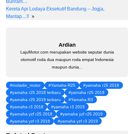
Buriram…
e
e
er
s
gr
e
Kereta Api Lodaya Eksekutif Bandung – Jogja,
st
b
A
a
dI
Mantap…!!
»
o
p
m
n
o
p
k
Ardian
LajuMotor.com merupakan website seputar dunia
otomotif roda dua maupun roda empat Indonesia
maupun dunia...
moladin_motor
Yamaha R25
yamaha r25 2018
yamaha r25 2018 terbaru
yamaha r25 2019
yamaha r25 2019 terbaru
Yamaha R3
yamaha r3 2018
yamaha r3 2019
yamaha yzf r25 2018
yamaha yzf r25 2019
yamaha yzf r3 2018
yamaha yzf r3 2019