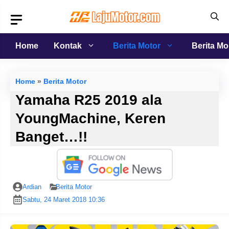
Langsung
ke
isi
Home
Kontak
Berita Motor
Berita Mo
Home
»
Berita Motor
Yamaha R25 2019 ala
YoungMachine, Keren
Banget…!!
Ardian
Berita Motor
Sabtu, 24 Maret 2018 10:36