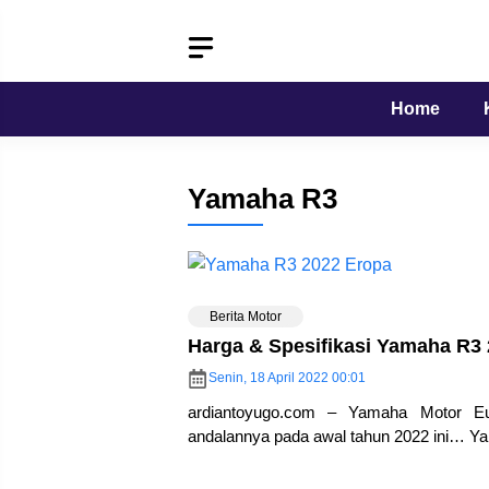
Langsung
ke
isi
Home
Yamaha R3
Berita Motor
Harga & Spesifikasi Yamaha R3
Senin, 18 April 2022 00:01
ardiantoyugo.com – Yamaha Motor Eu
andalannya pada awal tahun 2022 ini… Y