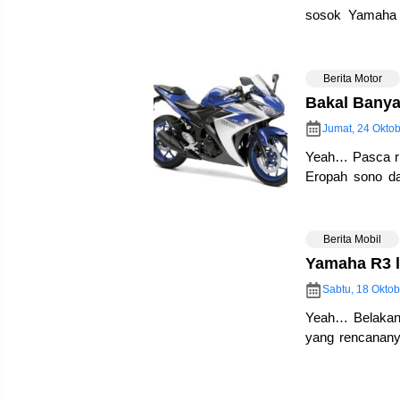
sosok Yamaha
Young Machine 
Berita Motor
Bakal Bany
Jumat, 24 Okto
Yeah… Pasca ri
Eropah sono da
memang akan b
Berita Mobil
Yamaha R3 l
Sabtu, 18 Oktob
Yeah… Belakang
yang rencanany
saza sih… Ga 