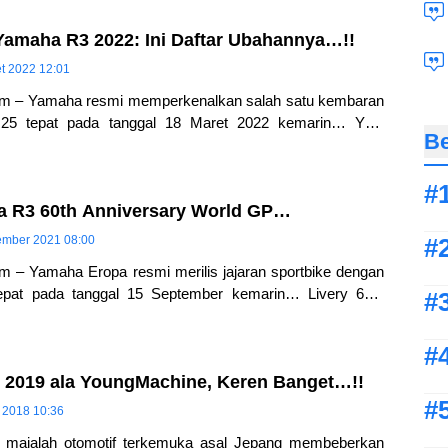
 Yamaha R3 2022: Ini Daftar Ubahannya…!!
t 2022 12:01
om – Yamaha resmi memperkenalkan salah satu kembaran
25 tepat pada tanggal 18 Maret 2022 kemarin… Yup,
Be
 resmi hadir dengan
a R3 60th Anniversary World GP…
ember 2021 08:00
m – Yamaha Eropa resmi merilis jajaran sportbike dengan
 tepat pada tanggal 15 September kemarin… Livery 60th
ld Grand Prix ini akhirnya
2019 ala YoungMachine, Keren Banget…!!
 2018 10:36
majalah otomotif terkemuka asal Jepang membeberkan