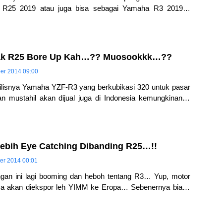
 R25 2019 atau juga bisa sebagai Yamaha R3 2019…
kembali menampilkan hasil olah
ak R25 Bore Up Kah…?? Muosookkk…??
ber 2014 09:00
lisnya Yamaha YZF-R3 yang berkubikasi 320 untuk pasar
n mustahil akan dijual juga di Indonesia kemungkinanan
anyak owner R25
ebih Eye Catching Dibanding R25…!!
er 2014 00:01
an ini lagi booming dan heboh tentang R3… Yup, motor
a akan diekspor leh YIMM ke Eropa… Sebenernya biasa
ada