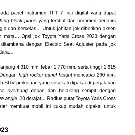
ada panel instrumen TFT 7 inci digital yang dapat
shing black piano
yang lembut dan ornamen berlapis
gih dan berkelas… Untuk jahitan jok diberikan aksen
 mata… Opsi jok Toyota Yaris Cross 2023 dengan
 ditambaha dengan Electric Seat Adjuster pada jok
ndara…
panjang 4.310 mm, lebar 1.770 mm, serta tinggi 1.615
 Dengan
high rocker panel height
mencapai 260 mm,
h SUV perkotaan yang sesekali dipakai di perjalanan
aha
overhang
depan dan belakang sempit dengan
re angle
28 derajat… Radius putar Toyota Yaris Cross
meter membuat mobil ini cukup mudah dipakai untuk
023