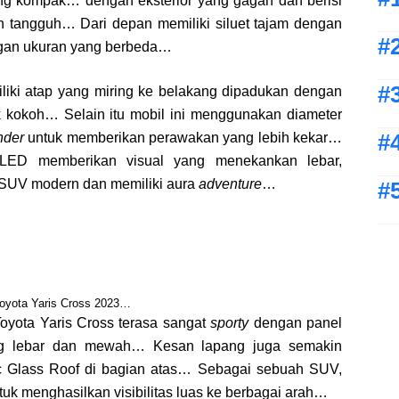
ng kompak… dengan eksterior yang gagah dan berisi
dan tangguh… Dari depan memiliki siluet tajam dengan
ngan ukuran yang berbeda…
liki atap yang miring ke belakang dipadukan dengan
kokoh… Selain itu mobil ini menggunakan diameter
nder
untuk memberikan perawakan yang lebih kekar…
 LED memberikan visual yang menekankan lebar,
SUV modern dan memiliki aura
adventure
…
oyota Yaris Cross 2023…
oyota Yaris Cross terasa sangat
sporty
dengan panel
 lebar dan mewah… Kesan lapang juga semakin
c Glass Roof di bagian atas… Sebagai sebuah SUV,
ntuk menghasilkan visibilitas luas ke berbagai arah…