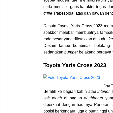
Toyota modern dan memiliki kabin ya
serta memiliki garis karakter tegas 
grille
Trapezoidal atas dan bawah de
Desain Toyota Yaris Cross 2023 memi
spakbor melebar membuatnya tampak 
roda besar yang diletakkan di sudut
fe
Desain lampu kombinasi belalang
sedangkan
bumper
belakang bergaya 
Toyota Yaris Cross 2023
Foto T
Beralih ke bagian kabin atau
interior
T
soft touch
di bagian
dashboard
yang
diperkuat dengan hadirnya Panorami
posisi berkendara juga dibuat tinggi u