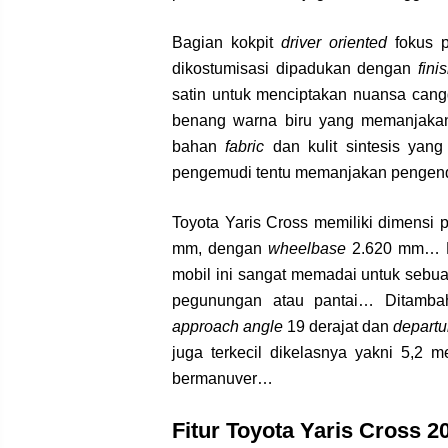
Bagian kokpit
driver oriented
fokus p
dikostumisasi dipadukan dengan
fini
satin untuk menciptakan nuansa cang
benang warna biru yang memanjakan
bahan
fabric
dan kulit sintesis yang
pengemudi tentu memanjakan penge
Toyota Yaris Cross memiliki dimensi 
mm, dengan
wheelbase
2.620 mm…
mobil ini sangat memadai untuk sebua
pegunungan atau pantai… Ditamb
approach angle
19 derajat dan
departu
juga terkecil dikelasnya yakni 5,2 
bermanuver…
Fitur Toyota Yaris Cross 2