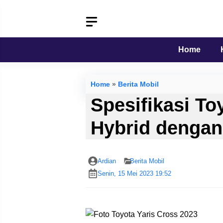
Langsung
ke
isi
Home
Home
»
Berita Mobil
Spesifikasi To
Hybrid denga
Ardian
Berita Mobil
Senin, 15 Mei 2023 19:52