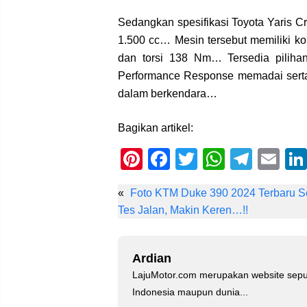
Sedangkan spesifikasi Toyota Yaris 
1.500 cc… Mesin tersebut memiliki ko
dan torsi 138 Nm… Tersedia piliha
Performance Response memadai sert
dalam berkendara…
Bagikan artikel:
Pi
F
T
W
T
E
nt
a
wi
h
el
m
«
Foto KTM Duke 390 2024 Terbaru 
er
c
tt
at
e
ail
Tes Jalan, Makin Keren…!!
e
e
er
s
gr
st
b
A
a
Ardian
o
p
m
LajuMotor.com merupakan website sepu
o
p
Indonesia maupun dunia...