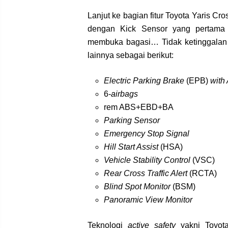
Lanjut ke bagian fitur Toyota Yaris C
dengan Kick Sensor yang pertama
membuka bagasi… Tidak ketinggalan m
lainnya sebagai berikut:
Electric Parking Brake
(EPB)
with
6-
airbags
rem ABS+EBD+BA
Parking Sensor
Emergency Stop Signal
Hill Start Assist
(HSA)
Vehicle Stability Control
(VSC)
Rear Cross Traffic Alert
(RCTA)
Blind Spot Monitor
(BSM)
Panoramic View Monitor
Teknologi
active safety
yakni Toyota