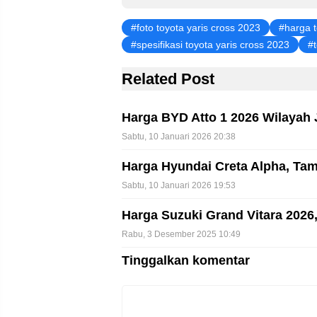
k
foto toyota yaris cross 2023
harga t
spesifikasi toyota yaris cross 2023
Related Post
Harga BYD Atto 1 2026 Wilayah 
Sabtu, 10 Januari 2026 20:38
Harga Hyundai Creta Alpha, Tam
Sabtu, 10 Januari 2026 19:53
Harga Suzuki Grand Vitara 2026
Rabu, 3 Desember 2025 10:49
Tinggalkan komentar
Komentar