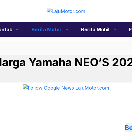
ontak
Berita Motor
Berita Mobil
P
 Harga Yamaha NEO’S 20
Be