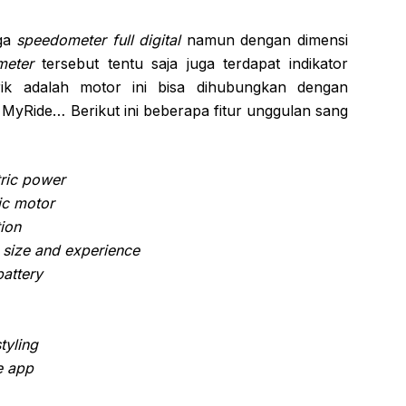
uga
speedometer full digital
namun dengan dimensi
meter
tersebut tentu saja juga terdapat indikator
ik adalah motor ini bisa dihubungkan dengan
 MyRide… Berikut ini beberapa fitur unggulan sang
tric power
ic motor
tion
y size and experience
attery
tyling
e app