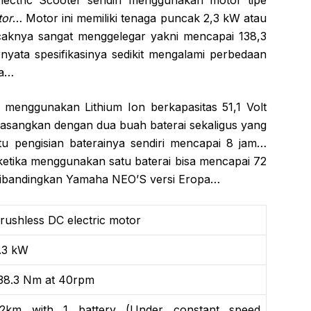
ectric Scooter sendiri menggunakan motor tipe
tor
… Motor ini memiliki tenaga puncak 2,3 kW atau
caknya sangat menggelegar yakni mencapai 138,3
ata spesifikasinya sedikit mengalami perbedaan
pa…
ri menggunakan Lithium Ion berkapasitas 51,1 Volt
pasangkan dengan dua buah baterai sekaligus yang
u pengisian baterainya sendiri mencapai 8 jam…
etika menggunakan satu baterai bisa mencapai 72
a dibandingkan Yamaha NEO’S versi Eropa…
rushless DC electric motor
.3 kW
38.3 Nm at 40rpm
2km with 1 battery (Under constant speed