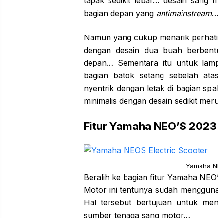
tapak sedikit lebar… desain sang m
bagian depan yang
antimainstream
Namun yang cukup menarik perhati
dengan desain dua buah berbentu
depan… Sementara itu untuk lam
bagian batok setang sebelah ata
nyentrik dengan letak di bagian 
minimalis dengan desain sedikit me
Fitur Yamaha NEO’S 2023
Yamaha NE
Beralih ke bagian fitur Yamaha NE
Motor ini tentunya sudah menggu
Hal tersebut bertujuan untuk me
sumber tenaga sang motor…