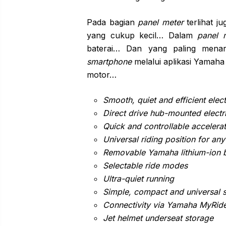
Pada bagian
panel meter
terlihat j
yang cukup kecil… Dalam
panel 
baterai… Dan yang paling menar
smartphone
melalui aplikasi Yamaha
motor…
Smooth, quiet and efficient elec
Direct drive hub-mounted electr
Quick and controllable accelera
Universal riding position for an
Removable Yamaha lithium-ion b
Selectable ride modes
Ultra-quiet running
Simple, compact and universal s
Connectivity via Yamaha MyRid
Jet helmet underseat storage