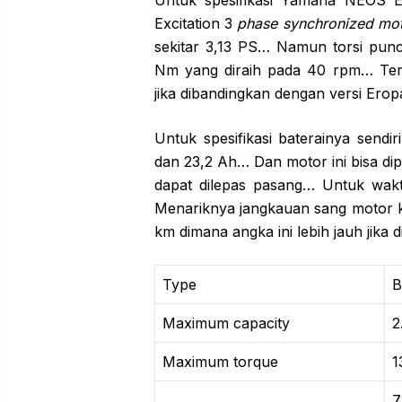
Untuk spesifikasi Yamaha NEOS El
Excitation 3
phase synchronized mo
sekitar 3,13 PS… Namun torsi pun
Nm yang diraih pada 40 rpm… Terny
jika dibandingkan dengan versi Ero
Untuk spesifikasi baterainya sendi
dan 23,2 Ah… Dan motor ini bisa di
dapat dilepas pasang… Untuk wakt
Menariknya jangkauan sang motor k
km dimana angka ini lebih jauh jik
Type
B
Maximum capacity
2
Maximum torque
1
7