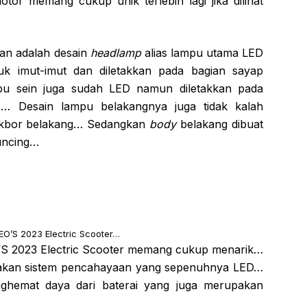
otor memang cukup unik terlebih lagi jika dilihat
…
an adalah desain
headlamp
alias lampu utama LED
k imut-imut dan diletakkan pada bagian sayap
pu sein juga sudah LED namun diletakkan pada
s… Desain lampu belakangnya juga tidak kalah
spakbor belakang… Sedangkan
body
belakang dibuat
runcing…
O’S 2023 Electric Scooter…
O’S 2023 Electric Scooter memang cukup menarik…
nakan sistem pencahayaan yang sepenuhnya LED…
nghemat daya dari baterai yang juga merupakan