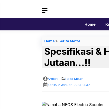
Langsung
ke
isi
Home
K
Home
»
Berita Motor
Spesifikasi &
Jutaan…!!
Ardian
Berita Motor
Senin, 2 Januari 2023 14:37