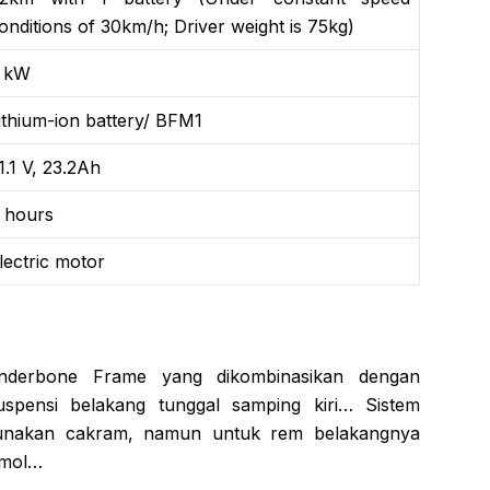
onditions of 30km/h; Driver weight is 75kg)
 kW
ithium-ion battery/ BFM1
1.1 V, 23.2Ah
 hours
lectric motor
nderbone Frame yang dikombinasikan dengan
uspensi belakang tunggal samping kiri… Sistem
nakan cakram, namun untuk rem belakangnya
omol…