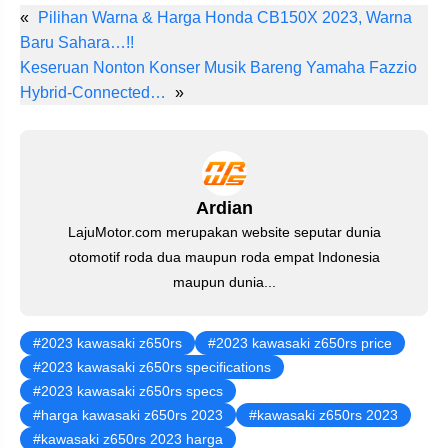
nt
a
wi
h
el
m
n
«
Pilihan Warna & Harga Honda CB150X 2023, Warna
er
c
tt
at
e
ail
k
Baru Sahara…!!
e
e
er
s
gr
e
Keseruan Nonton Konser Musik Bareng Yamaha Fazzio
st
b
A
a
dI
Hybrid-Connected…
»
o
p
m
n
o
p
k
Ardian
LajuMotor.com merupakan website seputar dunia
otomotif roda dua maupun roda empat Indonesia
maupun dunia...
2023 kawasaki z650rs
2023 kawasaki z650rs price
2023 kawasaki z650rs specifications
2023 kawasaki z650rs specs
harga kawasaki z650rs 2023
kawasaki z650rs 2023
kawasaki z650rs 2023 harga