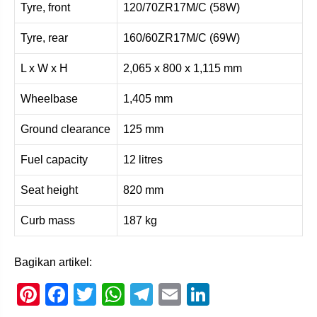
Tyre, front
120/70ZR17M/C (58W)
Tyre, rear
160/60ZR17M/C (69W)
L x W x H
2,065 x 800 x 1,115 mm
Wheelbase
1,405 mm
Ground clearance
125 mm
Fuel capacity
12 litres
Seat height
820 mm
Curb mass
187 kg
Bagikan artikel:
Pi
F
T
W
T
E
Li