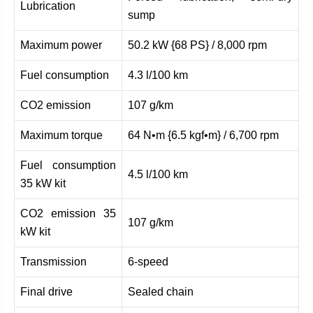
Lubrication
sump
Maximum power
50.2 kW {68 PS} / 8,000 rpm
Fuel consumption
4.3 l/100 km
CO2 emission
107 g/km
Maximum torque
64 N•m {6.5 kgf•m} / 6,700 rpm
Fuel consumption
4.5 l/100 km
35 kW kit
CO2 emission 35
107 g/km
kW kit
Transmission
6-speed
Final drive
Sealed chain