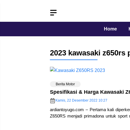
Langsung
ke
isi
Home
2023 kawasaki z650rs 
Berita Motor
Spesifikasi & Harga Kawasaki 
Kamis, 22 Desember 2022 10:27
ardiantoyugo.com – Pertama kali diperk
Z650RS menjadi primadona untuk sport
tahun