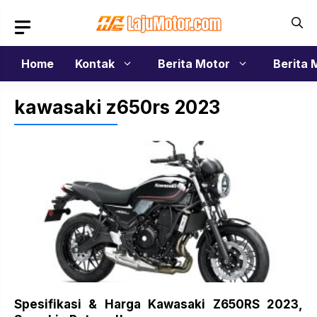
Langsung
ke
isi
Home
Kontak
Berita Motor
Berita 
kawasaki z650rs 2023
Spesifikasi & Harga Kawasaki Z650RS 2023,