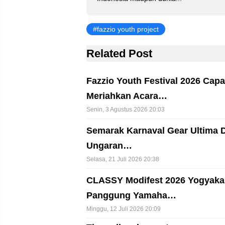
k
fazzio youth project
Related Post
Fazzio Youth Festival 2026 Capa
Meriahkan Acara…
Senin, 3 Agustus 2026 20:03
Semarak Karnaval Gear Ultima 
Ungaran…
Selasa, 21 Juli 2026 20:38
CLASSY Modifest 2026 Yogyakar
Panggung Yamaha…
Minggu, 12 Juli 2026 20:09