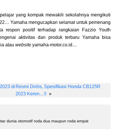
 pelajar yang kompak mewakili sekolahnya mengikuti
r 2022… Yamaha mengucapkan selamat untuk pemenang
rta respon positif terhadap rangkaian Fazzio Youth
genai aktivitas dan produk terbaru Yamaha bisa
ia atau
website
yamaha-motor.co.id…
Li
n
2023 di
Resmi Dirilis, Spesifikasi Honda CB125R
k
2023 Keren…!!
»
e
dI
n
tar dunia otomotif roda dua maupun roda empat