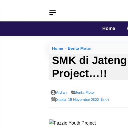
Langsung
ke
isi
Home
Home
»
Berita Motor
SMK di Jateng
Project…!!
Ardian
Berita Motor
Sabtu, 19 November 2022 15:07