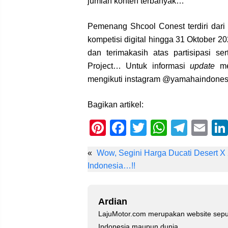
jumlah konten terbanyak…
Pemenang Shcool Conest terdiri dari
kompetisi digital hingga 31 Oktobe
dan terimakasih atas partisipasi se
Project… Untuk informasi
update
men
mengikuti instagram @yamahaindones
Bagikan artikel:
Pi
F
T
W
T
E
nt
a
wi
h
el
m
«
Wow, Segini Harga Ducati Desert X 
er
c
tt
at
e
ail
Indonesia…!!
e
e
er
s
gr
st
b
A
a
Ardian
o
p
m
LajuMotor.com merupakan website sepu
o
p
Indonesia maupun dunia...