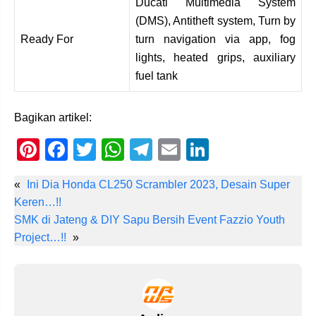
Ducati Multimedia System
(DMS), Antitheft system, Turn by
Ready For
turn navigation via app, fog
lights, heated grips, auxiliary
fuel tank
Bagikan artikel:
Pi
F
T
W
T
E
Li
nt
a
wi
h
el
m
n
«
Ini Dia Honda CL250 Scrambler 2023, Desain Super
er
c
tt
at
e
ail
k
Keren…!!
e
e
er
s
gr
e
SMK di Jateng & DIY Sapu Bersih Event Fazzio Youth
st
b
A
a
dI
Project…!!
»
o
p
m
n
o
p
k