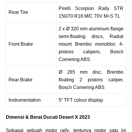
Pirelli Scorpion Rally STR
Rear Tire
150/70 R18 M/C 70V M+S TL
2 x Ø 320 mm aluminum flange
semi-floating discs, Radial
Front Brake
mount Brembo monobloc 4-
pistons calipers, Bosch
Cornering ABS
Ø 265 mm disc, Brembo
Rear Brake
floating 2 pistons caliper,
Bosch Cornering ABS
Instrumentation
5” TFT colour display
Dimensi & Berat Ducati Desert X 2023
Sebagai sebuah motor
rally
, tentunya motor satu ini