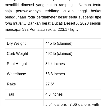
memiliki dimensi yang cukup ramping… Namun tentu
saja perawakannya terbilang cukup tinggi berkat
penggunaan roda berdiameter besar serta suspensi tipe
long travel
… Bahkan berat Ducati Desert X 2023 sendiri
mencapai 392 Pon atau sekitar 223,17 kg…
Dry Weight
445 lb (claimed)
Curb Weight
492 lb (claimed)
Seat Height
34.4 inches
Wheelbase
63.3 inches
Rake
27.6°
Trail
4.8 inches
5.54 gallons (7.66 gallons with