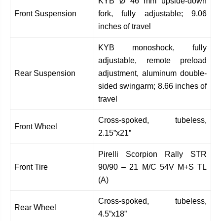
KYB Ø 46 mm upside-down
Front Suspension
fork, fully adjustable; 9.06
inches of travel
KYB monoshock, fully
adjustable, remote preload
Rear Suspension
adjustment, aluminum double-
sided swingarm; 8.66 inches of
travel
Cross-spoked, tubeless,
Front Wheel
2.15”x21”
Pirelli Scorpion Rally STR
Front Tire
90/90 – 21 M/C 54V M+S TL
(A)
Cross-spoked, tubeless,
Rear Wheel
4.5”x18”