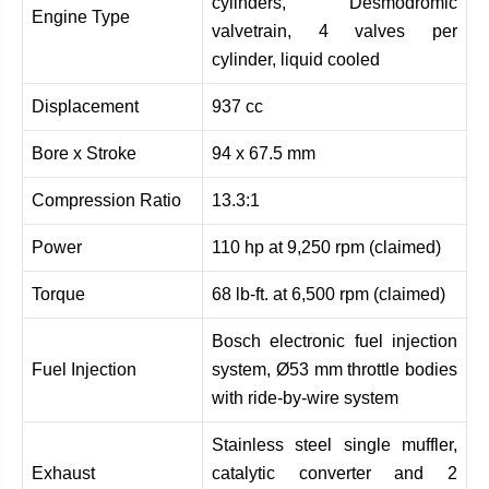
cylinders, Desmodromic
Engine Type
valvetrain, 4 valves per
cylinder, liquid cooled
Displacement
937 cc
Bore x Stroke
94 x 67.5 mm
Compression Ratio
13.3:1
Power
110 hp at 9,250 rpm (claimed)
Torque
68 lb-ft. at 6,500 rpm (claimed)
Bosch electronic fuel injection
Fuel Injection
system, Ø53 mm throttle bodies
with ride-by-wire system
Stainless steel single muffler,
Exhaust
catalytic converter and 2