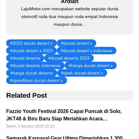
Ardian
LajuMotor.com merupakan website seputar dunia
otomotif roda dua maupun roda empat Indonesia
maupun dunia...
2023 ducati desert x
ducati desert x
ducati desert x 2023
ducati desert x indonesia
ducati desertx
ducati desertx 2023
ducati desertx indonesia
harga ducati desert x
harga ducati desertx
spek ducati desert x
spesifikasi ducati desert x
Related Post
Fazzio Youth Festival 2026 Capai Puncak di Solo,
JKT48 & Biru Baru Siap Meriahkan Acara…
Senin, 3 Agustus 2026 20:03
Semarak Karnaval Gear Ultima Dimeriahkan 1.300