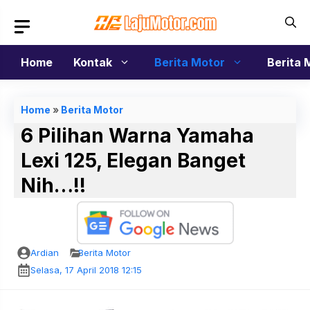
Langsung
ke
isi
Home
Kontak
Berita Motor
Berita 
Home
»
Berita Motor
6 Pilihan Warna Yamaha
Lexi 125, Elegan Banget
Nih…!!
Ardian
Berita Motor
Selasa, 17 April 2018 12:15