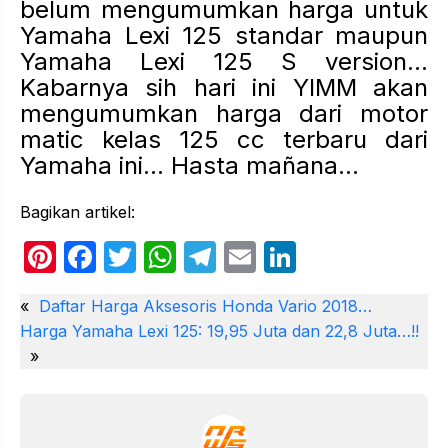
belum mengumumkan harga untuk
Yamaha Lexi 125 standar maupun
Yamaha Lexi 125 S version…
Kabarnya sih hari ini YIMM akan
mengumumkan harga dari motor
matic kelas 125 cc terbaru dari
Yamaha ini… Hasta mañana…
Bagikan artikel:
Pi
F
T
W
T
E
Li
nt
a
w
h
el
m
n
«
Daftar Harga Aksesoris Honda Vario 2018…
er
c
itt
at
e
ail
k
Harga Yamaha Lexi 125: 19,95 Juta dan 22,8 Juta…!!
e
e
er
s
gr
e
»
st
b
A
a
dI
o
p
m
n