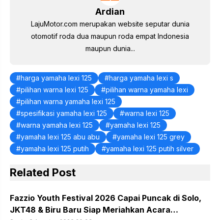
o
p
k
Ardian
LajuMotor.com merupakan website seputar dunia
otomotif roda dua maupun roda empat Indonesia
maupun dunia...
harga yamaha lexi 125
harga yamaha lexi s
pilihan warna lexi 125
pilihan warna yamaha lexi
pilihan warna yamaha lexi 125
spesifikasi yamaha lexi 125
warna lexi 125
warna yamaha lexi 125
yamaha lexi 125
yamaha lexi 125 abu abu
yamaha lexi 125 grey
yamaha lexi 125 putih
yamaha lexi 125 putih silver
Related Post
Fazzio Youth Festival 2026 Capai Puncak di Solo,
JKT48 & Biru Baru Siap Meriahkan Acara…