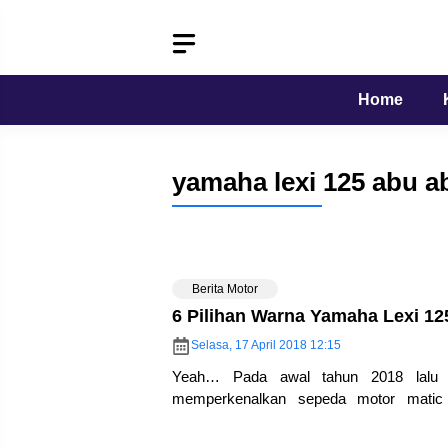
Langsung
ke
isi
Home
yamaha lexi 125 abu a
Berita Motor
6 Pilihan Warna Yamaha Lexi 12
Selasa, 17 April 2018 12:15
Yeah… Pada awal tahun 2018 lalu 
memperkenalkan sepeda motor matic
sebelumnya diperkenalkan