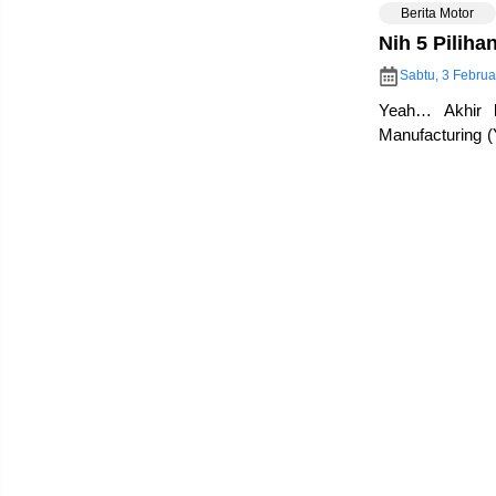
Berita Motor
Nih 5 Pilih
Sabtu, 3 Februa
Yeah… Akhir b
Manufacturing 
terbarunya… Ya