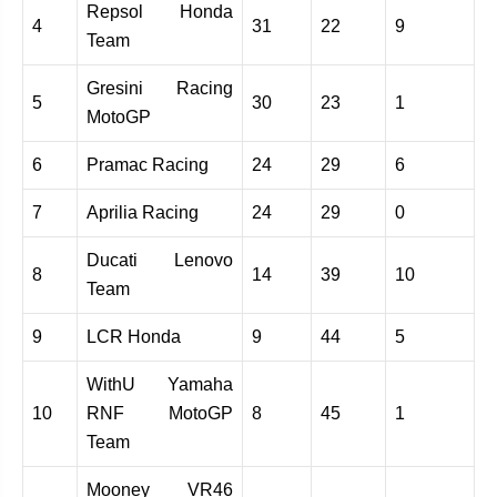
Repsol Honda
4
31
22
9
Team
Gresini Racing
5
30
23
1
MotoGP
6
Pramac Racing
24
29
6
7
Aprilia Racing
24
29
0
Ducati Lenovo
8
14
39
10
Team
9
LCR Honda
9
44
5
WithU Yamaha
10
RNF MotoGP
8
45
1
Team
Mooney VR46