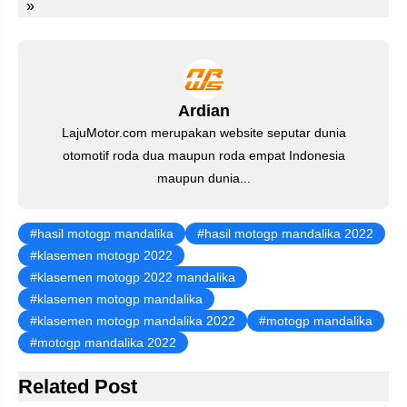
st
b
A
a
dI
»
o
p
m
n
o
p
k
Ardian
LajuMotor.com merupakan website seputar dunia
otomotif roda dua maupun roda empat Indonesia
maupun dunia...
hasil motogp mandalika
hasil motogp mandalika 2022
klasemen motogp 2022
klasemen motogp 2022 mandalika
klasemen motogp mandalika
klasemen motogp mandalika 2022
motogp mandalika
motogp mandalika 2022
Related Post