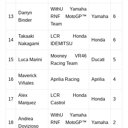
WithU Yamaha
Darryn
13
RNF MotoGP™
Yamaha
6
Binder
Team
Takaaki
LCR Honda
14
Honda
6
Nakagami
IDEMITSU
Mooney VR46
15
Luca Marini
Ducati
5
Racing Team
Maverick
16
Aprilia Racing
Aprilia
4
Viñales
Alex
LCR Honda
17
Honda
3
Marquez
Castrol
WithU Yamaha
Andrea
18
RNF MotoGP™
Yamaha
2
Dovizioso