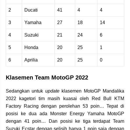
2
Ducati
41
4
4
3
Yamaha
27
18
14
4
Suzuki
21
24
6
5
Honda
20
25
1
6
Aprilia
20
25
0
Klasemen Team MotoGP 2022
Sedangkan untuk
update
klasemen MotoGP Mandalika
2022 kagetori tim masih kuasai oleh Red Bull KTM
Factory Racing dengan perolehan 53 poin… Tepat di
posisi ke dua ada Monster Energy Yamaha MotoGP
dengan 41 poin… Dan posisi ke tiga terdapat Team
Suzuki Ecstar dengan selisih hanya 1 poin saja dengan