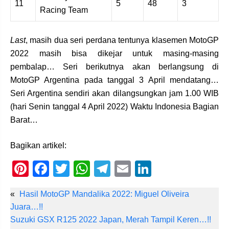
11
5
48
3
Racing Team
Last
, masih dua seri perdana tentunya klasemen MotoGP
2022 masih bisa dikejar untuk masing-masing
pembalap… Seri berikutnya akan berlangsung di
MotoGP Argentina pada tanggal 3 April mendatang…
Seri Argentina sendiri akan dilangsungkan jam 1.00 WIB
(hari Senin tanggal 4 April 2022) Waktu Indonesia Bagian
Barat…
Bagikan artikel:
Pi
F
T
W
T
E
Li
nt
a
wi
h
el
m
n
«
Hasil MotoGP Mandalika 2022: Miguel Oliveira
er
c
tt
at
e
ail
k
Juara…!!
e
e
er
s
gr
e
Suzuki GSX R125 2022 Japan, Merah Tampil Keren…!!