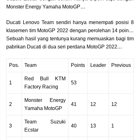
Monster Energy Yamaha MotoGP…
Ducati Lenovo Team sendiri hanya menempati posisi 8
klasemen tim MotoGP 2022 dengan perolehan 14 poin…
Sebuah hasil yang tentunya kurang memuaskan bagi tim
pabrikan Ducati di dua seri perdana MotoGP 2022…
Pos.
Team
Points
Leader
Previous
Red Bull KTM
1
53
Factory Racing
Monster Energy
2
41
12
12
Yamaha MotoGP
Team Suzuki
3
40
13
1
Ecstar