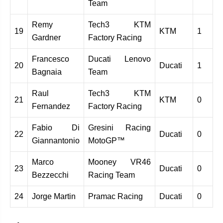
Team
Remy
Tech3 KTM
19
KTM
1
Gardner
Factory Racing
Francesco
Ducati Lenovo
20
Ducati
1
Bagnaia
Team
Raul
Tech3 KTM
21
KTM
0
Fernandez
Factory Racing
Fabio Di
Gresini Racing
22
Ducati
0
Giannantonio
MotoGP™
Marco
Mooney VR46
23
Ducati
0
Bezzecchi
Racing Team
24
Jorge Martin
Pramac Racing
Ducati
0