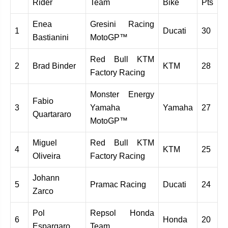
Rider
Team
Bike
Pts
Enea
Gresini Racing
1
Ducati
30
Bastianini
MotoGP™
Red Bull KTM
2
Brad Binder
KTM
28
Factory Racing
Monster Energy
Fabio
3
Yamaha
Yamaha
27
Quartararo
MotoGP™
Miguel
Red Bull KTM
4
KTM
25
Oliveira
Factory Racing
Johann
5
Pramac Racing
Ducati
24
Zarco
Pol
Repsol Honda
6
Honda
20
Espargaro
Team