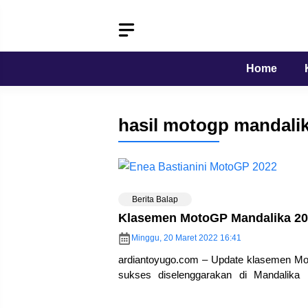
Langsung
ke
isi
Home
hasil motogp mandali
Berita Balap
Klasemen MotoGP Mandalika 20
Minggu, 20 Maret 2022 16:41
ardiantoyugo.com – Update klasemen Mo
sukses diselenggarakan di Mandalika I
Indonesia… Meskipun