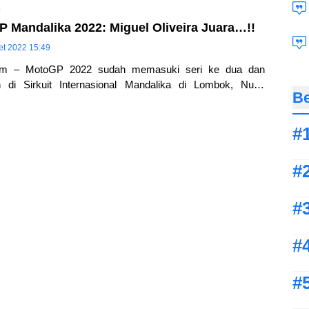
P Mandalika 2022: Miguel Oliveira Juara…!!
et 2022 15:49
com – MotoGP 2022 sudah memasuki seri ke dua dan
n di Sirkuit Internasional Mandalika di Lombok, Nusa
Be
 Indonesia… Fabio Quartararo berhasil start