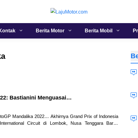
Kontak
Berita Motor
Berita Mobil
Pr
ka
Be
22: Bastianini Menguasai…
toGP Mandalika 2022… Akhirnya Grand Prix of Indonesia
nternational Circuit di Lombok, Nusa Tenggara Barat,