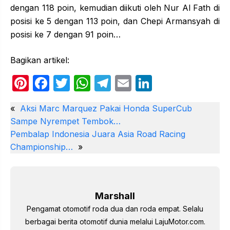
dengan 118 poin, kemudian diikuti oleh Nur Al Fath di
posisi ke 5 dengan 113 poin, dan Chepi Armansyah di
posisi ke 7 dengan 91 poin…
Bagikan artikel:
Pi
F
T
W
T
E
Li
nt
a
w
h
el
m
n
«
Aksi Marc Marquez Pakai Honda SuperCub
er
c
itt
at
e
ail
k
Sampe Nyrempet Tembok…
e
e
er
s
gr
e
Pembalap Indonesia Juara Asia Road Racing
st
b
A
a
dI
Championship…
»
o
p
m
n
o
p
k
Marshall
Pengamat otomotif roda dua dan roda empat. Selalu
berbagai berita otomotif dunia melalui LajuMotor.com.