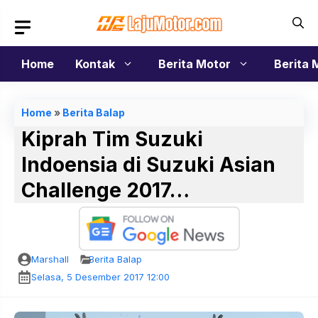
Langsung
ke
isi
Home
Kontak
Berita Motor
Berita 
Home
»
Berita Balap
Kiprah Tim Suzuki
Indoensia di Suzuki Asian
Challenge 2017…
Marshall
Berita Balap
Selasa, 5 Desember 2017 12:00