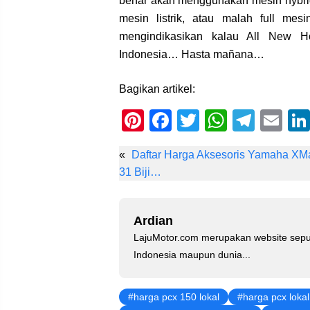
benar akan menggunakan mesin hybri
mesin listrik, atau malah full mes
mengindikasikan kalau All New 
Indonesia… Hasta mañana…
Bagikan artikel:
Pi
F
T
W
T
E
nt
a
wi
h
el
m
«
Daftar Harga Aksesoris Yamaha XM
er
c
tt
at
e
ail
31 Biji…
e
e
er
s
gr
st
b
A
a
Ardian
o
p
m
LajuMotor.com merupakan website sepu
o
p
Indonesia maupun dunia...
k
harga pcx 150 lokal
harga pcx loka