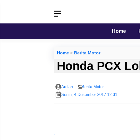
Langsung
ke
isi
Home
Home
»
Berita Motor
Honda PCX Lok
Ardian
Berita Motor
Senin, 4 Desember 2017 12:31