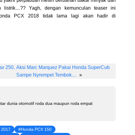
d yakni perpaduan mesin berbahan bakar minyak dan
in listrik…?? Yagh, dengan kemunculan teaser ini
Honda PCX 2018 tidak lama lagi akan hadir di
Li
n
ax 250,
Aksi Marc Marquez Pakai Honda SuperCub
k
Sampe Nyrempet Tembok…
»
e
dI
n
tar dunia otomotif roda dua maupun roda empat
l 2017
Honda PCX 150