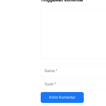
Tinggalkan komentar
Komentar
Nama
Surel
Situs
web