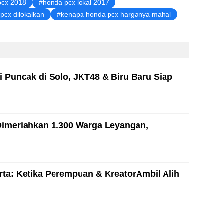
pcx 2018
honda pcx lokal 2017
pcx dilokalkan
kenapa honda pcx harganya mahal
i Puncak di Solo, JKT48 & Biru Baru Siap
Dimeriahkan 1.300 Warga Leyangan,
ta: Ketika Perempuan & KreatorAmbil Alih