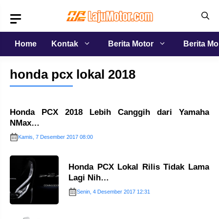
Langsung
ke
isi
Home
Kontak
Berita Motor
Berita Mo
honda pcx lokal 2018
Honda PCX 2018 Lebih Canggih dari Yamaha
NMax…
Kamis, 7 Desember 2017 08:00
Honda PCX Lokal Rilis Tidak Lama
Lagi Nih…
Senin, 4 Desember 2017 12:31