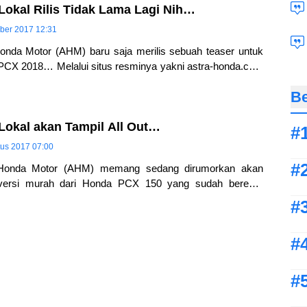
okal Rilis Tidak Lama Lagi Nih…
ber 2017 12:31
nda Motor (AHM) baru saja merilis sebuah teaser untuk
PCX 2018… Melalui situs resminya yakni astra-honda.com
dia sosialnya,
Be
okal akan Tampil All Out…
tus 2017 07:00
Honda Motor (AHM) memang sedang dirumorkan akan
versi murah dari Honda PCX 150 yang sudah beredar
benarnya rumor akan hadirnya