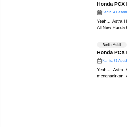
Honda PCX L
Senin, 4 Desem
Yeah… Astra Ho
All New Honda 
dan berbagai me
Berita Mobil
Honda PCX L
Kamis, 31 Agus
Yeah… Astra 
menghadirkan 
selama ini… Se