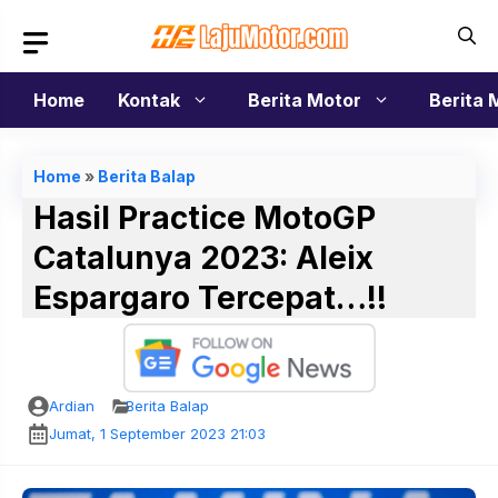
Langsung
ke
isi
Home
Kontak
Berita Motor
Berita 
Home
»
Berita Balap
Hasil Practice MotoGP
Catalunya 2023: Aleix
Espargaro Tercepat…!!
Ardian
Berita Balap
Jumat, 1 September 2023 21:03