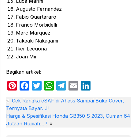
Luca Marini
Augusto Fernandez
Fabio Quartararo
Franco Morbidelli
Marc Marquez
Takaaki Nakagami
Iker Lecuona
Joan Mir
Bagikan artikel:
Pi
F
T
W
T
E
Li
nt
a
w
h
el
m
n
«
Cek Rangka eSAF di Ahass Sampai Buka Cover,
er
c
itt
at
e
ail
k
Ternyata Bayar…!!
e
e
er
s
gr
e
Harga & Spesifikasi Honda GB350 S 2023, Cuman 64
st
b
A
a
dI
Jutaan Rupiah…!!
»
o
p
m
n