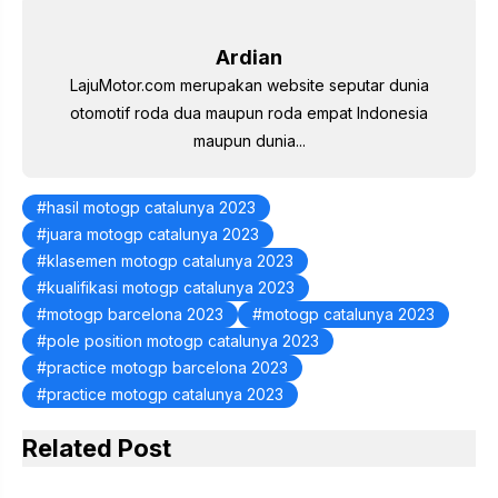
o
p
k
Ardian
LajuMotor.com merupakan website seputar dunia
otomotif roda dua maupun roda empat Indonesia
maupun dunia...
hasil motogp catalunya 2023
juara motogp catalunya 2023
klasemen motogp catalunya 2023
kualifikasi motogp catalunya 2023
motogp barcelona 2023
motogp catalunya 2023
pole position motogp catalunya 2023
practice motogp barcelona 2023
practice motogp catalunya 2023
Related Post