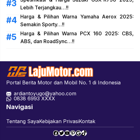
Lebih Terjangkau…!!
Harga & Pilihan Warna Yamaha Aerox 2025:
Semakin Sporty…!!
Harga & Pilihan Warna PCX 160 2025: CBS,
ABS, dan RoadSync…!!
Portal Berita Motor dan Mobil No. 1 di Indonesia
ardiantoyugo@yahoo.com
08
38 6993 XXXX
Navigasi
Tentang Saya
Kebijakan Privasi
Kontak
Facebook
Twitter
YouTube
Pinterest
Google
TikTok