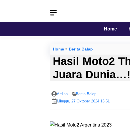
Langsung
ke
isi
Home
Home
»
Berita Balap
Hasil Moto2 Th
Juara Dunia…!
Ardian
Berita Balap
Minggu, 27 Oktober 2024 13:51