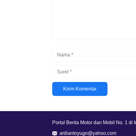
Nama
Surel
Situs
web
Portal Berita Motor dan Mobil No. 1 di 
ardiantoyugo@yahoo.com