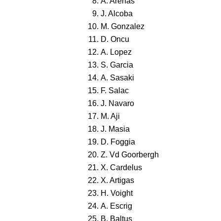
A. Arenas
J. Alcoba
M. Gonzalez
D. Oncu
A. Lopez
S. Garcia
A. Sasaki
F. Salac
J. Navaro
M. Aji
J. Masia
D. Foggia
Z. Vd Goorbergh
X. Cardelus
X. Artigas
H. Voight
A. Escrig
B. Baltus