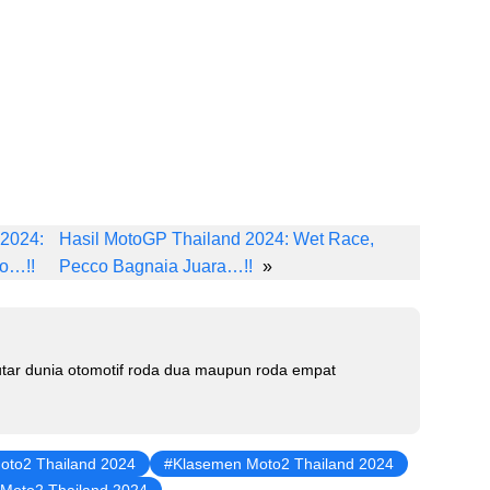
Li
n
 2024:
Hasil MotoGP Thailand 2024: Wet Race,
k
co…!!
Pecco Bagnaia Juara…!!
»
e
dI
n
tar dunia otomotif roda dua maupun roda empat
oto2 Thailand 2024
Klasemen Moto2 Thailand 2024