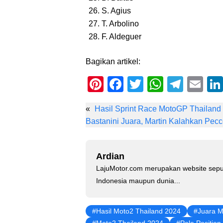
S. Agius
T. Arbolino
F. Aldeguer
Bagikan artikel:
Pi
F
T
W
T
E
nt
a
wi
h
el
m
«
Hasil Sprint Race MotoGP Thailand
er
c
tt
at
e
ail
Bastanini Juara, Martin Kalahkan Pec
e
e
er
s
gr
st
b
A
a
Ardian
o
p
m
LajuMotor.com merupakan website sepu
o
p
Indonesia maupun dunia...
k
Hasil Moto2 Thailand 2024
Juara M