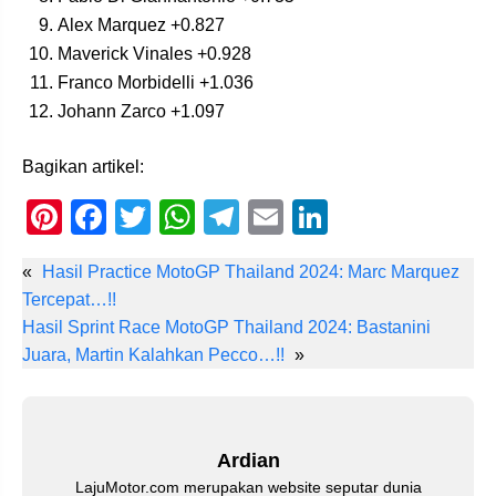
Alex Marquez +0.827
Maverick Vinales +0.928
Franco Morbidelli +1.036
Johann Zarco +1.097
Bagikan artikel:
Pi
F
T
W
T
E
Li
nt
a
wi
h
el
m
n
«
Hasil Practice MotoGP Thailand 2024: Marc Marquez
er
c
tt
at
e
ail
k
Tercepat…!!
e
e
er
s
gr
e
Hasil Sprint Race MotoGP Thailand 2024: Bastanini
st
b
A
a
dI
Juara, Martin Kalahkan Pecco…!!
»
o
p
m
n
o
p
k
Ardian
LajuMotor.com merupakan website seputar dunia