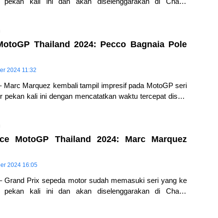
 pekan kali ini dan akan diselenggarakan di Chang
rcuit… Saat
 MotoGP Thailand 2024: Pecco Bagnaia Pole
er 2024 11:32
– Marc Marquez kembali tampil impresif pada MotoGP seri
r pekan kali ini dengan mencatatkan waktu tercepat disesi
P Thailand
tice MotoGP Thailand 2024: Marc Marquez
ber 2024 16:05
– Grand Prix sepeda motor sudah memasuki seri yang ke
 pekan kali ini dan akan diselenggarakan di Chang
rcuit… Saat