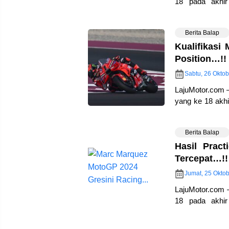
18 pada akhir
International Ci
Berita Balap
Kualifikasi
Position…!!
Sabtu, 26 Oktob
LajuMotor.com 
yang ke 18 akhi
Practice MotoG
Berita Balap
Hasil Prac
Tercepat…!!
Jumat, 25 Okto
LajuMotor.com 
18 pada akhir
International Ci