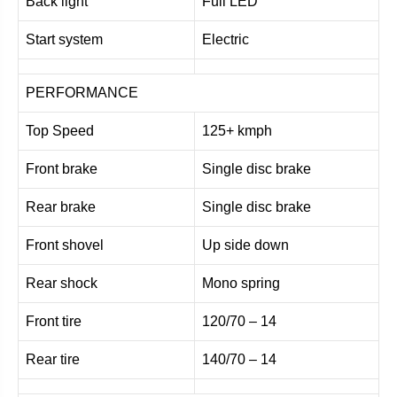
Back light
Full LED
Start system
Electric
PERFORMANCE
Top Speed
125+ kmph
Front brake
Single disc brake
Rear brake
Single disc brake
Front shovel
Up side down
Rear shock
Mono spring
Front tire
120/70 – 14
Rear tire
140/70 – 14