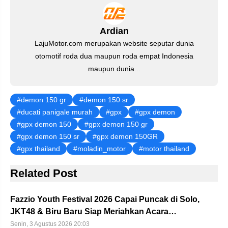
o
p
m
n
o
p
Ardian
k
LajuMotor.com merupakan website seputar dunia
otomotif roda dua maupun roda empat Indonesia
maupun dunia...
demon 150 gr
demon 150 sr
ducati panigale murah
gpx
gpx demon
gpx demon 150
gpx demon 150 gr
gpx demon 150 sr
gpx demon 150GR
gpx thailand
moladin_motor
motor thailand
Related Post
Fazzio Youth Festival 2026 Capai Puncak di Solo,
JKT48 & Biru Baru Siap Meriahkan Acara…
Senin, 3 Agustus 2026 20:03