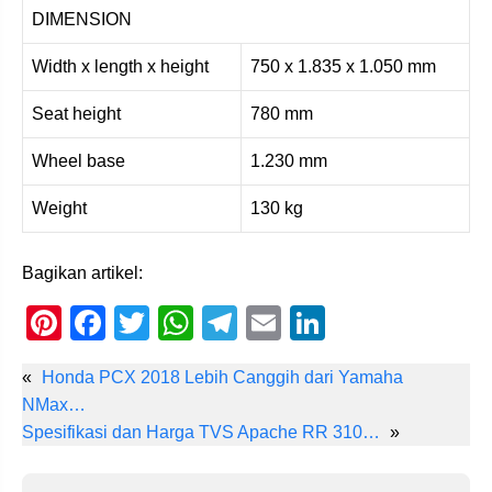
DIMENSION
Width x length x height
750 x 1.835 x 1.050 mm
Seat height
780 mm
Wheel base
1.230 mm
Weight
130 kg
Bagikan artikel:
Pi
F
T
W
T
E
Li
nt
a
wi
h
el
m
n
«
Honda PCX 2018 Lebih Canggih dari Yamaha
er
c
tt
at
e
ail
k
NMax…
e
e
er
s
gr
e
Spesifikasi dan Harga TVS Apache RR 310…
»
st
b
A
a
dI