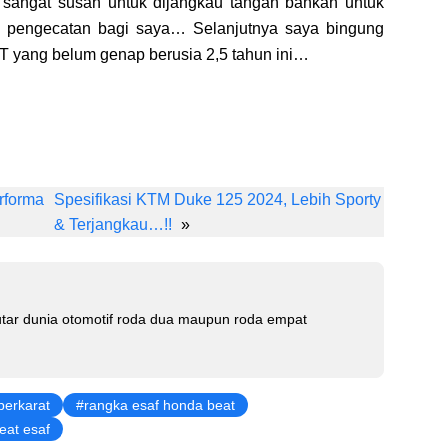
 sangat susah untuk dijangkau tangan bahkan untuk
 pengecatan bagi saya… Selanjutnya saya bingung
 yang belum genap berusia 2,5 tahun ini…
Li
n
rforma
Spesifikasi KTM Duke 125 2024, Lebih Sporty
k
& Terjangkau…!!
»
e
dI
n
tar dunia otomotif roda dua maupun roda empat
berkarat
rangka esaf honda beat
eat esaf