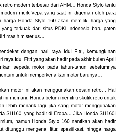
ik retro modern terbesar dari AHM… Honda Stylo tentu
o modern merk Vepa yang saat ini digemari oleh para
harga Honda Stylo 160 akan memiliki harga yang
 yang terkuak dari situs PDKI Indonesia baru paten
ri masih misterius…
endekat dengan hari raya Idul Fitri, kemungkinan
 raya Idul Fitri yang akan hadir pada akhir bulan April
ikan sepeda motor pada tahun-tahun sebelumnya
omentum untuk memperkenalkan motor barunya…
kan motor ini akan menggunakan desain retro… Hal
t ini memang Honda belum memiliki skutik retro untuk
an lebih menarik lagi jika sang motor menggunakan
da SH160i yang hadir di Eropa… Jika Honda SH160i
emium, namun Honda Stylo 160 nantikan akan hadir
 ditunggu mengenai fitur, spesifikasi, hingga harga