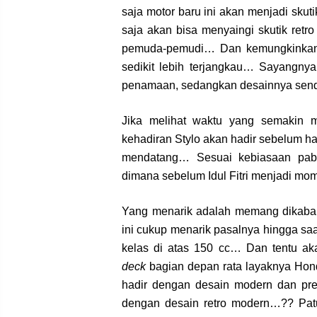
saja motor baru ini akan menjadi skut
saja akan bisa menyaingi skutik retr
pemuda-pemudi… Dan kemungkinkan 
sedikit lebih terjangkau… Sayangnya
penamaan, sedangkan desainnya sendi
Jika melihat waktu yang semakin m
kehadiran Stylo akan hadir sebelum hari
mendatang… Sesuai kebiasaan pabr
dimana sebelum Idul Fitri menjadi m
Yang menarik adalah memang dikabar
ini cukup menarik pasalnya hingga saa
kelas di atas 150 cc… Dan tentu ak
deck
bagian depan rata layaknya Hon
hadir dengan desain modern dan pr
dengan desain retro modern…?? Patut