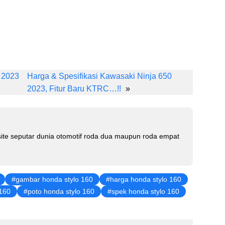
Li
n
 2023
Harga & Spesifikasi Kawasaki Ninja 650
k
2023, Fitur Baru KTRC…!!
»
e
dI
n
te seputar dunia otomotif roda dua maupun roda empat
gambar honda stylo 160
harga honda stylo 160
 160
poto honda stylo 160
spek honda stylo 160