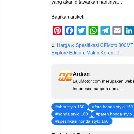
yang akan ditawarkan nantinya…
Bagikan artikel:
Pi
F
T
W
T
E
nt
a
wi
h
el
m
«
Harga & Spesifikasi CFMoto 800MT
er
c
tt
at
e
ail
Explore Edition, Makin Keren…!!
e
e
er
s
gr
st
b
A
a
Ardian
o
p
m
LajuMotor.com merupakan websi
o
p
Indonesia maupun dunia...
k
ahm stylo 160
foto honda stylo 160
honda stylo 160
paten honda stylo
spesifikasi honda stylo 160