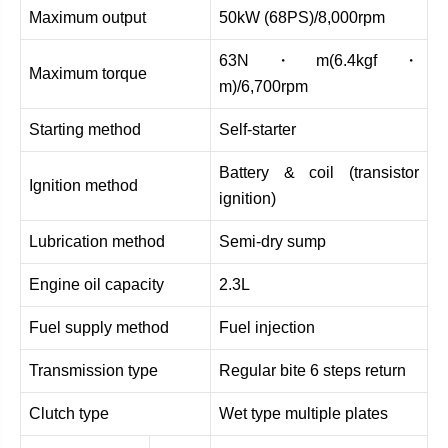
Maximum output
50kW (68PS)/8,000rpm
63N・m(6.4kgf・
Maximum torque
m)/6,700rpm
Starting method
Self-starter
Battery & coil (transistor
Ignition method
ignition)
Lubrication method
Semi-dry sump
Engine oil capacity
2.3L
Fuel supply method
Fuel injection
Transmission type
Regular bite 6 steps return
Clutch type
Wet type multiple plates