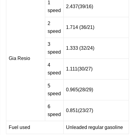
1
2.437(39/16)
speed
2
1.714 (36/21)
speed
3
1.333 (32/24)
speed
Gia Resio
4
1.111(30/27)
speed
5
0.965(28/29)
speed
6
0.851(23/27)
speed
Fuel used
Unleaded regular gasoline