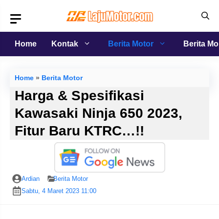
Langsung
ke
isi
Home
Kontak
Berita Motor
Berita Mo
Home
»
Berita Motor
Harga & Spesifikasi
Kawasaki Ninja 650 2023,
Fitur Baru KTRC…!!
Ardian
Berita Motor
Sabtu, 4 Maret 2023 11:00