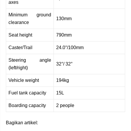
axes
Minimum ground
130mm
clearance
Seat height
790mm
Caster/Trail
24.0°/100mm
Steering angle
32°/ 32°
(left/right)
Vehicle weight
194kg
Fuel tank capacity
15L
Boarding capacity
2 people
Bagikan artikel: