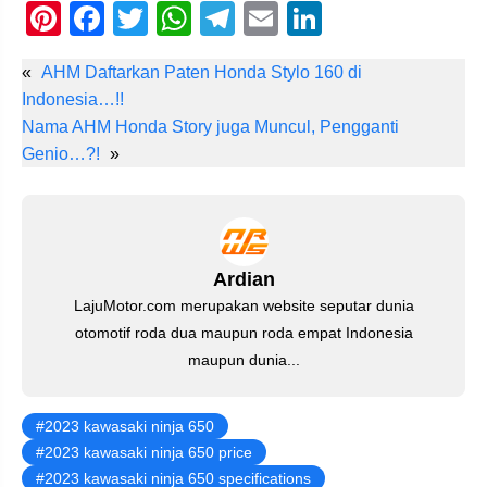
Pi
F
T
W
T
E
Li
nt
a
wi
h
el
m
n
«
AHM Daftarkan Paten Honda Stylo 160 di
er
c
tt
at
e
ail
k
Indonesia…!!
e
e
er
s
gr
e
Nama AHM Honda Story juga Muncul, Pengganti
st
b
A
a
dI
Genio…?!
»
o
p
m
n
o
p
k
Ardian
LajuMotor.com merupakan website seputar dunia
otomotif roda dua maupun roda empat Indonesia
maupun dunia...
2023 kawasaki ninja 650
2023 kawasaki ninja 650 price
2023 kawasaki ninja 650 specifications