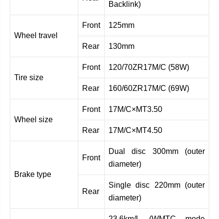
Backlink)
Front
125mm
Wheel travel
Rear
130mm
Front
120/70ZR17M/C (58W)
Tire size
Rear
160/60ZR17M/C (69W)
Front
17M/C×MT3.50
Wheel size
Rear
17M/C×MT4.50
Dual disc 300mm (outer
Front
diameter)
Brake type
Single disc 220mm (outer
Rear
diameter)
23.6km/L (WMTC mode