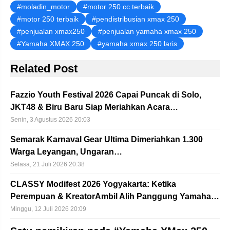
moladin_motor
motor 250 cc terbaik
motor 250 terbaik
pendistribusian xmax 250
penjualan xmax250
penjualan yamaha xmax 250
Yamaha XMAX 250
yamaha xmax 250 laris
Related Post
Fazzio Youth Festival 2026 Capai Puncak di Solo,
JKT48 & Biru Baru Siap Meriahkan Acara…
Senin, 3 Agustus 2026 20:03
Semarak Karnaval Gear Ultima Dimeriahkan 1.300
Warga Leyangan, Ungaran…
Selasa, 21 Juli 2026 20:38
CLASSY Modifest 2026 Yogyakarta: Ketika
Perempuan & KreatorAmbil Alih Panggung Yamaha…
Minggu, 12 Juli 2026 20:09