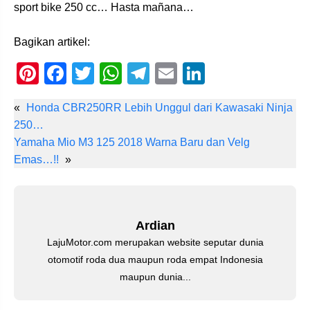
sport bike 250 cc… Hasta mañana…
Bagikan artikel:
Pi
F
T
W
T
E
Li
nt
a
wi
h
el
m
n
«
Honda CBR250RR Lebih Unggul dari Kawasaki Ninja
er
c
tt
at
e
ail
k
250…
e
e
er
s
gr
e
Yamaha Mio M3 125 2018 Warna Baru dan Velg
st
b
A
a
dI
Emas…!!
»
o
p
m
n
o
p
k
Ardian
LajuMotor.com merupakan website seputar dunia
otomotif roda dua maupun roda empat Indonesia
maupun dunia...