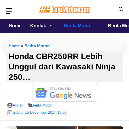
Langsung
ke
isi
Home
Kontak
Berita Motor
Berita Mo
Home
»
Berita Motor
Honda CBR250RR Lebih
Unggul dari Kawasaki Ninja
250…
Ardian
Berita Motor
Sabtu, 16 Desember 2017 13:05