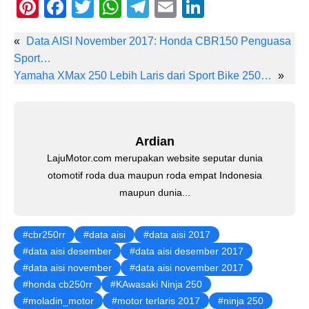
Pi
F
T
W
T
E
Li
nt
a
wi
h
el
m
n
«
Data AISI November 2017: Honda CBR150 Penguasa
er
c
tt
at
e
ail
k
Sport…
e
e
er
s
gr
e
Yamaha XMax 250 Lebih Laris dari Sport Bike 250…
»
st
b
A
a
dI
o
p
m
n
o
p
Ardian
k
LajuMotor.com merupakan website seputar dunia
otomotif roda dua maupun roda empat Indonesia
maupun dunia...
cbr250rr
data aisi
data aisi 2017
data aisi desember
data aisi desember 2017
data aisi november
data aisi november 2017
honda cb250rr
KAwasaki Ninja 250
moladin_motor
motor terlaris 2017
ninja 250