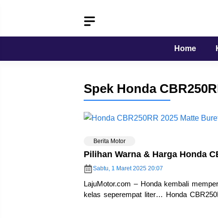
Langsung
ke
isi
Home
Spek Honda CBR250R
Berita Motor
Pilihan Warna & Harga Honda C
Sabtu, 1 Maret 2025 20:07
LajuMotor.com – Honda kembali memperke
kelas seperempat liter… Honda CBR250
sporty