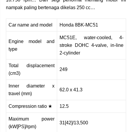
nampak paling bertenaga dikelas 250 cc…
Car name and model
Honda 8BK-MC51
MC51E, water-cooled, 4-
Engine model and
stroke DOHC 4-valve, in-line
type
2-cylinder
Total displacement
249
(cm3)
Inner diameter x
62.0 x 41.3
travel (mm)
Compression ratio ★
12.5
Maximum power
31[42]/13,500
(kW[PS]/rpm)