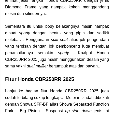
terlihat jelas rangka Honda CBR250RR dengan jenis
Diamond Frame yang nampak kokoh menggendong
mesin dua silindernya…
Sementara itu untuk body belakangnya masih nampak
dibuat
sporty
dengan bentuk yang pipih dan sedikit
melebar… Penggunaan
split seat
alias jok pengendara
yang terpisah dengan jok pembonceng juga membuat
penampilannya semakin
sporty
… Knalpot Honda
CBR250RR 2025 juga masih menggunakan desain yang
sama yakni
dual muffler
bertumpuk atas dan bawah…
Fitur Honda CBR250RR 2025
Lanjut ke bagian fitur Honda CBR250RR 2025 juga
sudah terbilang cukup lengkap… Motor ini sudah dibekali
dengan Showa SFF-BP alias Showa Separated Function
Fork – Big Piston… Suspensi
up side down
jenis ini