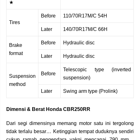
★
Before
110/70R17M/C 54H
Tires
Later
140/70R17M/C 66H
Before
Hydraulic disc
Brake
format
Later
Hydraulic disc
Telescopic type (inverted
Before
Suspension
suspension)
method
Later
Swing arm type (Prolink)
Dimensi & Berat Honda CBR250RR
Dari segi dimensinya memang motor satu ini tergolong
tidak terlalu besar… Ketinggian tempat duduknya sendiri
cukup ramah pengendara yakni mencapai 790 mm…