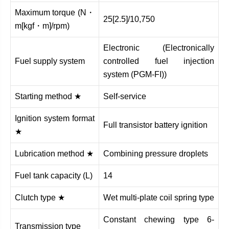
Maximum torque (N・
25[2.5]/10,750
m[kgf・m]/rpm)
Electronic (Electronically
Fuel supply system
controlled fuel injection
system (PGM-FI))
Starting method ★
Self-service
Ignition system format
Full transistor battery ignition
★
Lubrication method ★
Combining pressure droplets
Fuel tank capacity (L)
14
Clutch type ★
Wet multi-plate coil spring type
Constant chewing type 6-
Transmission type