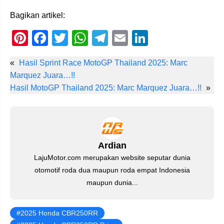
Bagikan artikel:
Pi
F
T
W
T
E
Li
nt
a
wi
h
el
m
n
«
Hasil Sprint Race MotoGP Thailand 2025: Marc
er
c
tt
at
e
ail
k
Marquez Juara…!!
e
e
er
s
gr
e
Hasil MotoGP Thailand 2025: Marc Marquez Juara…!!
»
st
b
A
a
dI
o
p
m
n
o
p
Ardian
k
LajuMotor.com merupakan website seputar dunia
otomotif roda dua maupun roda empat Indonesia
maupun dunia...
2025 Honda CBR250RR