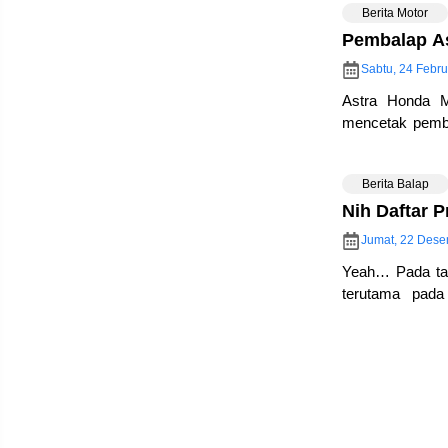
Berita Motor
Pembalap As
Sabtu, 24 Febru
Astra Honda 
mencetak pemba
balap dan peni
Berita Balap
Nih Daftar 
Jumat, 22 Dese
Yeah… Pada ta
terutama pada
MotoGP… Marc 