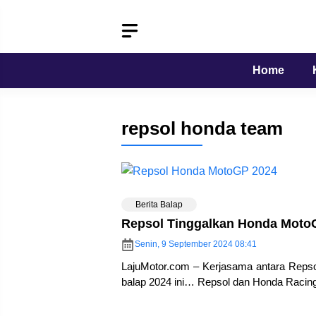
Langsung
ke
isi
Home
repsol honda team
Berita Balap
Repsol Tinggalkan Honda MotoG
Senin, 9 September 2024 08:41
LajuMotor.com – Kerjasama antara Reps
balap 2024 ini… Repsol dan Honda Raci